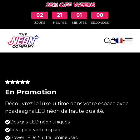
25% OFF WEEKS
02
21
01
00
JOURS
HEURES
MINUTES
SECONDES
Ouvrir le pa
En Promotion
Découvrez le luxe ultime dans votre espace avec
nos designs LED néon de haute qualité.
Designs LED néon uniques
Idéal pour votre espace
PowerLEDs™ ultra lumineuses