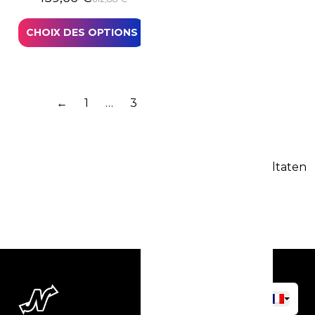
CHOIX DES OPTIONS
←
1
…
3
4
5
6
7
→
100 resultaten