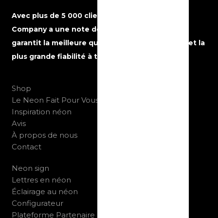
Avec plus de 5 000 clients satisfaits, The Neon
Company a une note de 5 étoiles sur Google et
garantit la meilleure qualité, le meilleur service et la
plus grande fiabilité à tout moment.
Shop
Le Neon Fait Pour Vous
Inspiration néon
Avis
À propos de nous
Contact
Neon sign
Lettres en néon
Éclairage au néon
Configurateur
Plateforme Partenaire