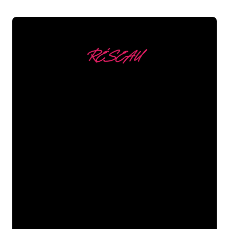
toujours une offre adaptée.
commande officielle le plus tôt possible, car vous
aurez alors la certitude que le prix de votre devis
sera maintenu.
RÉSEAU
Nous comptons parmi
nos clients
Les spécialistes du néon de The Neon
Company sont disposés à transformer le
nom de votre entreprise, votre logo ou
votre marque en éclairage au néon
d’une manière atmosphérique et
puissante. Grâce à notre clientèle de
plus de 5000 entreprises et marques
connues, vous êtes au bon endroit
pour trouver une Enseigne Lumineuse
durable au prix le plus bas garanti.