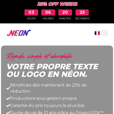
25% OFF WEEKS
03
06
20
24
JOURS
HEURES
MINUTES
SECONDES
Ouvrir le pa
Rapide, simple et abordable
VOTRE PROPRE TEXTE
OU LOGO EN NÉON.
Bénéficiez dès maintenant de 25% de
réduction
Productions sous gestion propre
Garantie du prix toujours le plus bas
Durée de vie de 10 ans grâce au PowerLEDs™