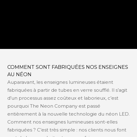
néon de La compagnie Néon
REGULAR
SUPPLIERS
COMMENT SONT FABRIQUÉES NOS ENSEIGNES
AU NÉON
Auparavant, les enseignes lumineuses étaient
fabriquées à partir de tubes en verre soufflé. Il s’agit
d’un processus assez coûteux et laborieux, c’est
pourquoi The Neon Company est passé
entièrement à la nouvelle technologie du néon LED.
Comment nos enseignes lumineuses sont-elles
fabriquées ? C’est très simple : nos clients nous font