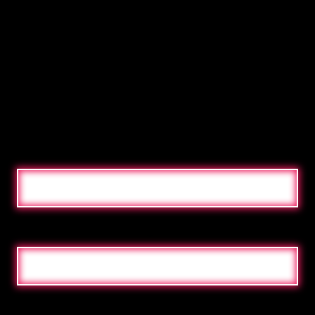
SPÉCIALE ?
Vous aimeriez être conseillé sur les possibilités de
Neon, ou vous avez une question sur notre
méthode de travail et nos produits ? N’hésitez pas
à nous contacter afin que nous puissions vous
aider dans les plus brefs délais.
NOM
ADRESSE ÉLECTRONIQUE
MESSAGE