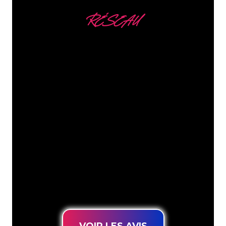
lumineuse personnalisée est de 275 €. Ce prix peut
RÉSEAU
atteindre des milliers d'euros si vous souhaitez faire
réaliser un grand motif (de plusieurs mètres carrés).
Nous comptons parmi
nos clients
Les spécialistes du néon de The Neon
Company sont disposés à transformer le
nom de votre entreprise, votre logo ou
votre marque en éclairage au néon
d’une manière atmosphérique et
puissante. Grâce à notre clientèle de
plus de 5000 entreprises et marques
connues, vous êtes au bon endroit
pour trouver une Enseigne Lumineuse
durable au prix le plus bas garanti.