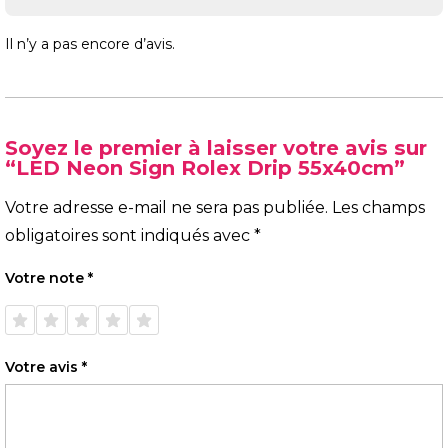
Il n’y a pas encore d’avis.
Soyez le premier à laisser votre avis sur
“LED Neon Sign Rolex Drip 55x40cm”
Votre adresse e-mail ne sera pas publiée.
Les champs
obligatoires sont indiqués avec
*
Votre note
*
1 étoile
2 étoiles
3 étoiles
4 étoiles
5 étoiles
sur 5
sur 5
sur 5
sur 5
sur 5
Votre avis
*