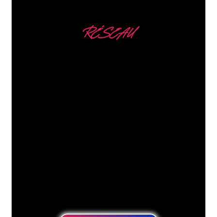
RÉSEAU
Nous comptons parmi
nos clients
Les spécialistes du néon de The Neon
Company sont disposés à transformer le
nom de votre entreprise, votre logo ou
votre marque en éclairage au néon
d’une manière atmosphérique et
puissante. Grâce à notre clientèle de
plus de 5000 entreprises et marques
connues, vous êtes au bon endroit
pour trouver une Enseigne Lumineuse
durable au prix le plus bas garanti.