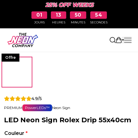
25% OFF WEEKS
01
13
50
54
JOURS
HEURES
MINUTES
SECONDES
Ouvrir le
Offre
4.9/5
PREMIUM
PowerLEDs™
Neon Sign
LED Neon Sign Rolex Drip 55x40cm
Couleur
*