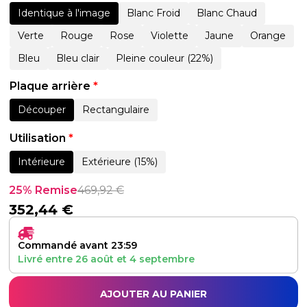
Identique à l'image
Blanc Froid
Blanc Chaud
Verte
Rouge
Rose
Violette
Jaune
Orange
Bleu
Bleu clair
Pleine couleur (22%)
Plaque arrière
*
Découper
Rectangulaire
Utilisation
*
Intérieure
Extérieure (15%)
25% Remise
469,92
€
352,44
€
Commandé avant 23:59
Livré entre
26 août
et
4 septembre
AJOUTER AU PANIER