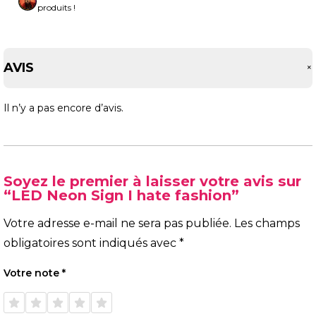
produits !
AVIS
Il n’y a pas encore d’avis.
Soyez le premier à laisser votre avis sur
“LED Neon Sign I hate fashion”
Votre adresse e-mail ne sera pas publiée.
Les champs
obligatoires sont indiqués avec
*
Votre note
*
1 étoile
2 étoiles
3 étoiles
4 étoiles
5 étoiles
sur 5
sur 5
sur 5
sur 5
sur 5