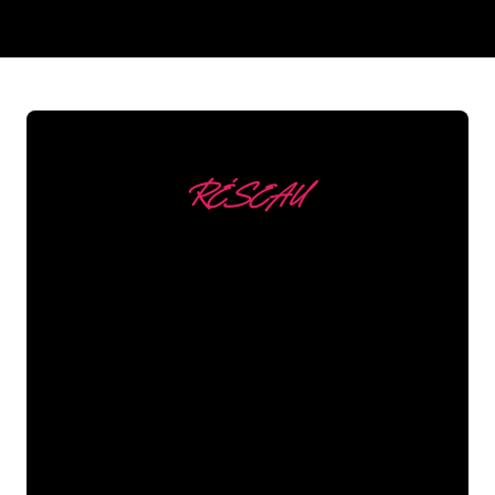
REGULAR
SUPPLIERS
RÉSEAU
Nous comptons parmi
nos clients
Les spécialistes du néon de The Neon
Company sont disposés à transformer le
nom de votre entreprise, votre logo ou
votre marque en éclairage au néon
d’une manière atmosphérique et
puissante. Grâce à notre clientèle de
plus de 5000 entreprises et marques