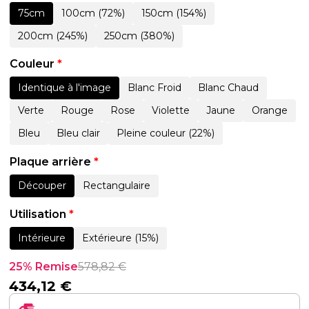
75cm
100cm (72%)
150cm (154%)
200cm (245%)
250cm (380%)
Couleur
*
Identique à l'image
Blanc Froid
Blanc Chaud
Verte
Rouge
Rose
Violette
Jaune
Orange
Bleu
Bleu clair
Pleine couleur (22%)
Plaque arrière
*
Découper
Rectangulaire
Utilisation
*
Intérieure
Extérieure (15%)
25% Remise
578,82
€
434,12
€