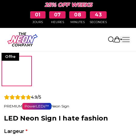
25% OFF WEEKS
01
07
08
43
JOURS
HEURES
MINUTES
SECONDES
Ouvrir le
Offre
4.9/5
PREMIUM
PowerLEDs™
Neon Sign
LED Neon Sign I hate fashion
Largeur
*