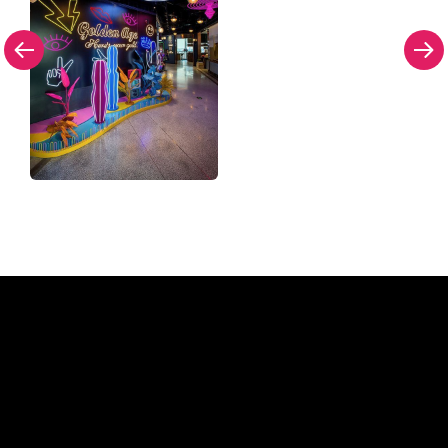
Pourquoi une enseigne au
néon de The Neon Company?