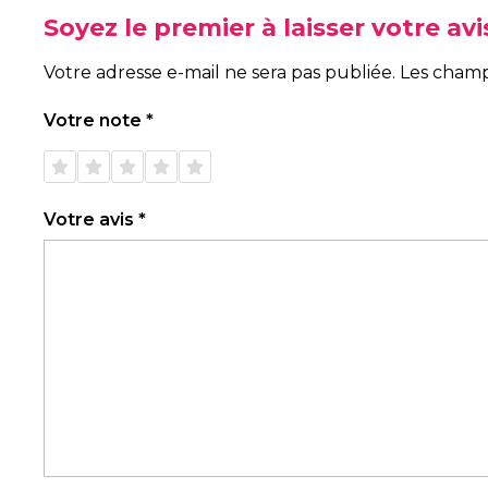
Soyez le premier à laisser votre a
Votre adresse e-mail ne sera pas publiée.
Les champ
Votre note
*
1 étoile
2 étoiles
3 étoiles
4 étoiles
5 étoiles
sur 5
sur 5
sur 5
sur 5
sur 5
Votre avis
*