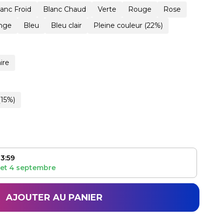
lanc Froid
Blanc Chaud
Verte
Rouge
Rose
nge
Bleu
Bleu clair
Pleine couleur (22%)
ire
(15%)
3:59
et
4 septembre
AJOUTER AU PANIER