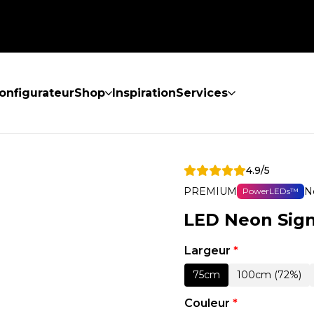
onfigurateur
Shop
Inspiration
Services
4.9/5
PREMIUM
N
PowerLEDs™
LED Neon Sig
Largeur
*
75cm
100cm (72%)
Couleur
*