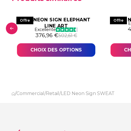
LED NEON SIGN ELEPHANT
LED 
Offre
Offre
E
LINE ART
L
L
4
Excellente
4,87 €.
,16 €.
Le prix initial était : 502,61 €.
Le prix actuel est : 376,96 €.
376,96
€
502,61
€
CHOIX DES OPTIONS
CH
/
Commercial
/
Retail
/
LED Neon Sign SWEAT