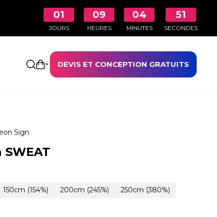
01
09
04
50
JOURS
HEURES
MINUTES
SECONDES
DEVIS ET CONCEPTION GRATUITS
Ouvrir le panier
eon Sign
n SWEAT
150cm (154%)
200cm (245%)
250cm (380%)