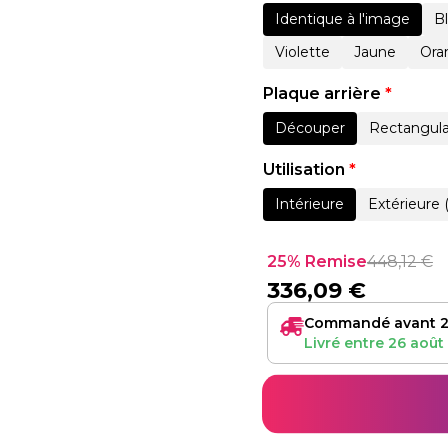
Identique à l'image
B
Violette
Jaune
Ora
Plaque arrière
*
Découper
Rectangula
Utilisation
*
Intérieure
Extérieure 
25% Remise
448,12
€
336,09
€
Commandé avant 2
Livré entre
26 août