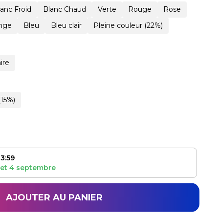
lanc Froid
Blanc Chaud
Verte
Rouge
Rose
nge
Bleu
Bleu clair
Pleine couleur (22%)
ire
(15%)
3:59
et
4 septembre
AJOUTER AU PANIER