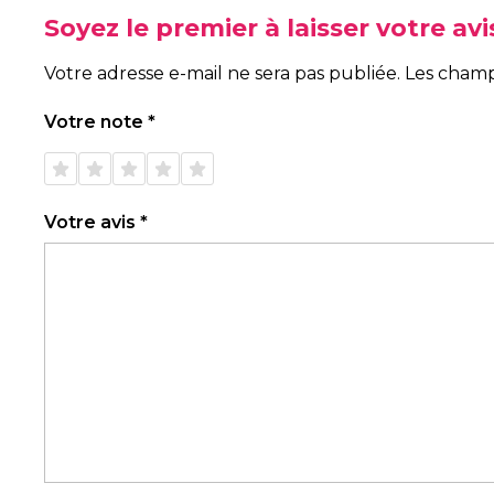
Soyez le premier à laisser votre a
Votre adresse e-mail ne sera pas publiée.
Les champ
Votre note
*
1 étoile
2 étoiles
3 étoiles
4 étoiles
5 étoiles
sur 5
sur 5
sur 5
sur 5
sur 5
Votre avis
*