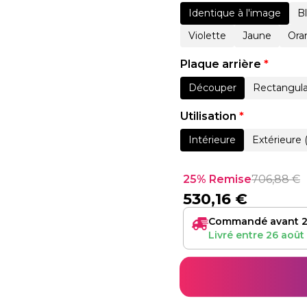
Identique à l'image
B
Violette
Jaune
Ora
Plaque arrière
*
Découper
Rectangula
Utilisation
*
Intérieure
Extérieure 
25% Remise
706,88
€
530,16
€
Commandé avant 2
Livré entre
26 août