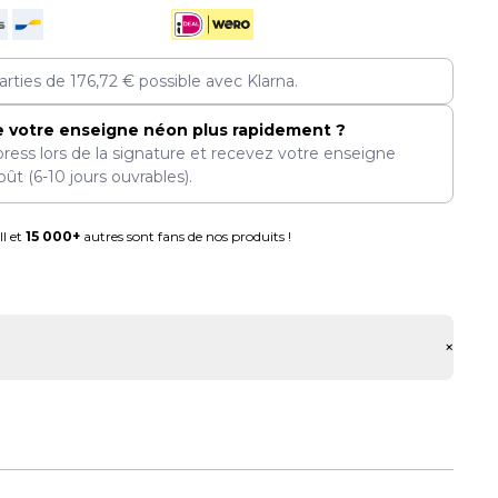
arties de
176,72
€
possible avec Klarna.
e votre enseigne néon plus rapidement ?
press lors de la signature et recevez votre enseigne
oût
(6-10 jours ouvrables).
l et
15 000+
autres sont fans de nos produits !
+