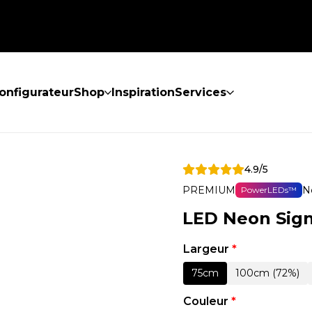
onfigurateur
Shop
Inspiration
Services
4.9/5
PREMIUM
N
PowerLEDs™
LED Neon Sign
Largeur
*
75cm
100cm (72%)
Couleur
*