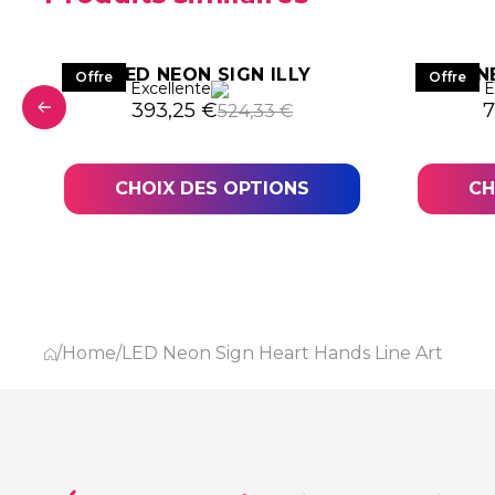
R
LED NEON SIGN ILLY
N
Offre
Offre
Excellente
E
Le prix initial était : 524,33 €.
Le prix actuel est : 393,25 €.
L
L
393,25
€
7
524,33
€
8,82 €.
,12 €.
CHOIX DES OPTIONS
CH
/
Home
/
LED Neon Sign Heart Hands Line Art