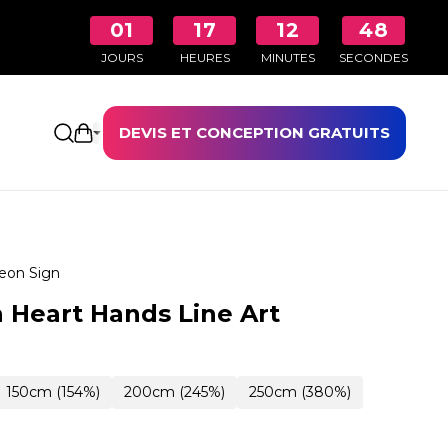
01
17
12
47
JOURS
HEURES
MINUTES
SECONDES
DEVIS ET CONCEPTION GRATUITS
Ouvrir le panier
eon Sign
 Heart Hands Line Art
150cm (154%)
200cm (245%)
250cm (380%)