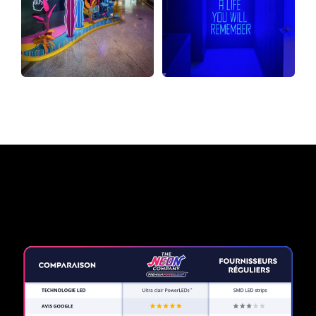
Pourquoi une enseigne au
néon de The Neon Company?