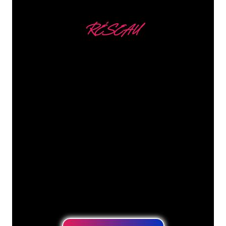
RÉSEAU
Nous comptons parmi
nos clients
Les spécialistes du néon de The Neon
Company sont disposés à transformer le
nom de votre entreprise, votre logo ou
votre marque en éclairage au néon
d’une manière atmosphérique et
puissante. Grâce à notre clientèle de
plus de 5000 entreprises et marques
connues, vous êtes au bon endroit
pour trouver une Enseigne Lumineuse
durable au prix le plus bas garanti.