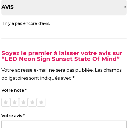
AVIS
Il n’y a pas encore d’avis.
Soyez le premier à laisser votre avis sur
“LED Neon Sign Sunset State Of Mind”
Votre adresse e-mail ne sera pas publiée.
Les champs
obligatoires sont indiqués avec
*
Votre note
*
1 étoile
2 étoiles
3 étoiles
4 étoiles
5 étoiles
sur 5
sur 5
sur 5
sur 5
sur 5
Votre avis
*