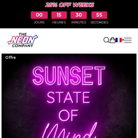
25% OFF WEEKS
00
15
30
54
JOURS
HEURES
MINUTES
SECONDES
Ouvrir le p
Offre