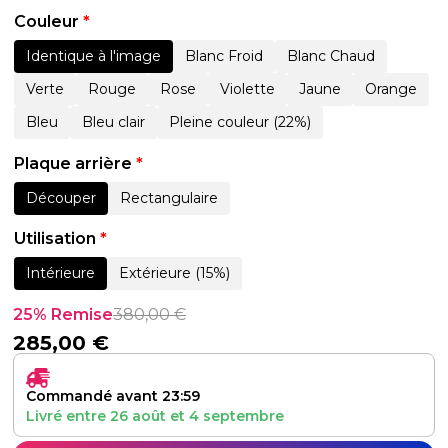
Couleur
*
Identique à l'image
Blanc Froid
Blanc Chaud
Verte
Rouge
Rose
Violette
Jaune
Orange
Bleu
Bleu clair
Pleine couleur (22%)
Plaque arrière
*
Découper
Rectangulaire
Utilisation
*
Intérieure
Extérieure (15%)
25% Remise
380,00
€
285,00
€
Commandé avant 23:59
Livré entre
26 août
et
4 septembre