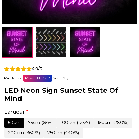
4.9/5
PREMIUM
PowerLEDs™
Neon Sign
LED Neon Sign Sunset State Of
Mind
Largeur
*
50cm
75cm (65%)
100cm (125%)
150cm (280%)
200cm (360%)
250cm (440%)