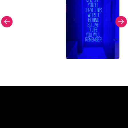
Pourquoi une enseigne au
néon de The Neon Company?