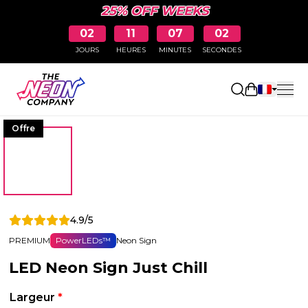
25% OFF WEEKS
02
11
07
02
JOURS
HEURES
MINUTES
SECONDES
Ouvrir le p
Offre
4.9/5
PREMIUM
PowerLEDs™
Neon Sign
LED Neon Sign Just Chill
Largeur
*