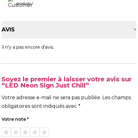
produits !
AVIS
Il n’y a pas encore d’avis.
Soyez le premier à laisser votre avis sur
“LED Neon Sign Just Chill”
Votre adresse e-mail ne sera pas publiée.
Les champs
obligatoires sont indiqués avec
*
Votre note
*
1 étoile
2 étoiles
3 étoiles
4 étoiles
5 étoiles
sur 5
sur 5
sur 5
sur 5
sur 5