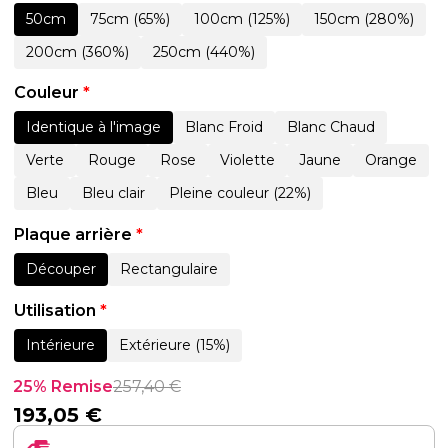
50cm
75cm (65%)
100cm (125%)
150cm (280%)
200cm (360%)
250cm (440%)
Couleur
*
Identique à l'image
Blanc Froid
Blanc Chaud
Verte
Rouge
Rose
Violette
Jaune
Orange
Bleu
Bleu clair
Pleine couleur (22%)
Plaque arrière
*
Découper
Rectangulaire
Utilisation
*
Intérieure
Extérieure (15%)
25% Remise
257,40
€
193,05
€