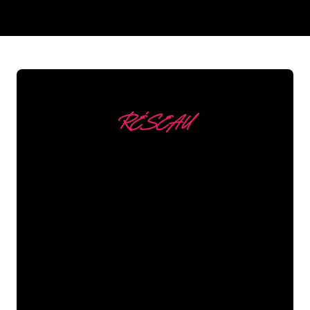
REGULAR
SUPPLIERS
RÉSEAU
Nous comptons parmi
nos clients
Les spécialistes du néon de The Neon
Company sont disposés à transformer le
nom de votre entreprise, votre logo ou
votre marque en éclairage au néon
d’une manière atmosphérique et
puissante. Grâce à notre clientèle de
plus de 5000 entreprises et marques