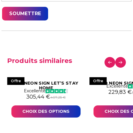
Produits similaires
Offre
Offre
LED NEON SIGN LET’S STAY
LED NEON SIG
Excellente
HOME
Excellente
Le prix in
Le prix ac
229,83
€
271,02 €.
03,27 €.
Le prix initial était : 407,25 €.
Le prix actuel est : 305,44 €.
305,44
€
407,25
€
CHOIX DES OPTIONS
CHOIX DES 