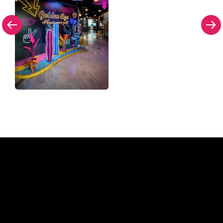
Pourquoi une enseigne au
néon de The Neon Company?