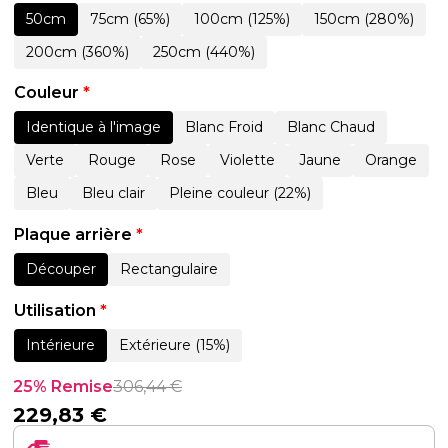
50cm
75cm (65%)
100cm (125%)
150cm (280%)
200cm (360%)
250cm (440%)
Couleur
*
Identique à l'image
Blanc Froid
Blanc Chaud
Verte
Rouge
Rose
Violette
Jaune
Orange
Bleu
Bleu clair
Pleine couleur (22%)
Plaque arrière
*
Découper
Rectangulaire
Utilisation
*
Intérieure
Extérieure (15%)
25% Remise
306,44
€
229,83
€