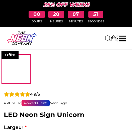
25% OFF WEEKS
00
20
07
51
JOURS
HEURES
MINUTES
SECONDES
Ouvrir le
Offre
4.9/5
PREMIUM
PowerLEDs™
Neon Sign
LED Neon Sign Unicorn
Largeur
*