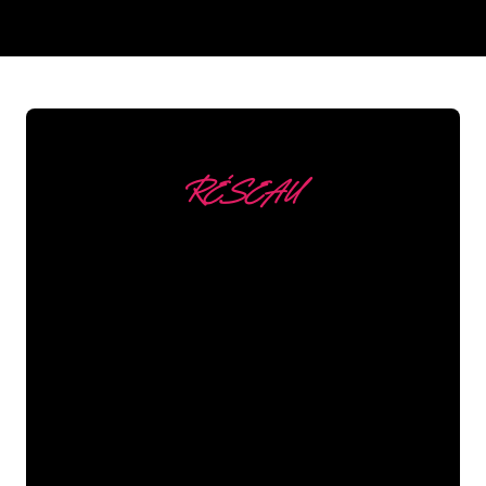
REGULAR
SUPPLIERS
RÉSEAU
Nous comptons parmi
nos clients
Les spécialistes du néon de The Neon
Company sont disposés à transformer le
nom de votre entreprise, votre logo ou
votre marque en éclairage au néon
d’une manière atmosphérique et
puissante. Grâce à notre clientèle de
plus de 5000 entreprises et marques