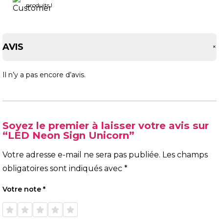
produits !
AVIS
Il n’y a pas encore d’avis.
Soyez le premier à laisser votre avis sur
“LED Neon Sign Unicorn”
Votre adresse e-mail ne sera pas publiée.
Les champs
obligatoires sont indiqués avec
*
Votre note
*
1 étoile
2 étoiles
3 étoiles
4 étoiles
5 étoiles
sur 5
sur 5
sur 5
sur 5
sur 5