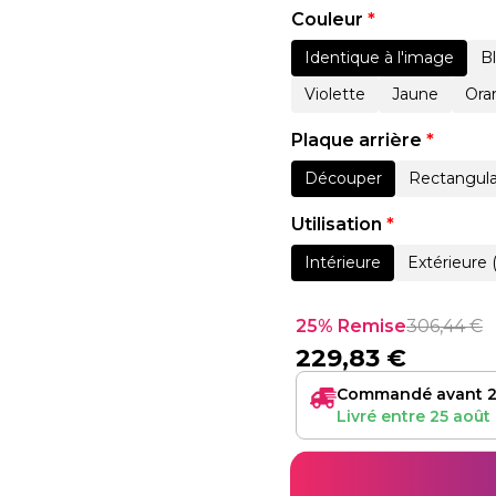
Couleur
*
Identique à l'image
B
Violette
Jaune
Ora
Plaque arrière
*
Découper
Rectangula
Utilisation
*
Intérieure
Extérieure 
25% Remise
306,44
€
229,83
€
Commandé avant 2
Livré entre
25 août