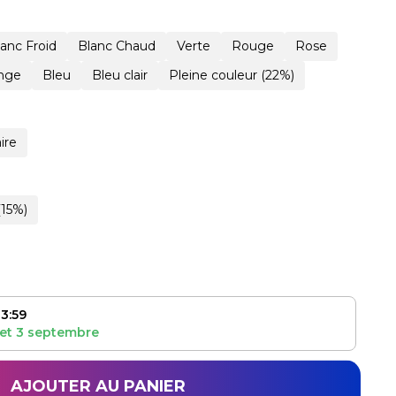
lanc Froid
Blanc Chaud
Verte
Rouge
Rose
nge
Bleu
Bleu clair
Pleine couleur (22%)
ire
(15%)
3:59
et
3 septembre
AJOUTER AU PANIER