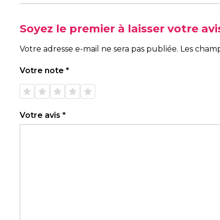
Soyez le premier à laisser votre a
Votre adresse e-mail ne sera pas publiée.
Les champ
Votre note
*
1 étoile
2 étoiles
3 étoiles
4 étoiles
5 étoiles
sur 5
sur 5
sur 5
sur 5
sur 5
Votre avis
*