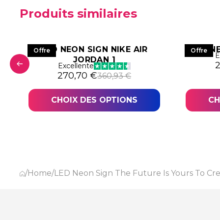
Produits similaires
LED NEON SIGN NIKE AIR
LED N
Offre
Offre
E
JORDAN 1
L
L
Excellente
06,44 €.
,83 €.
Le prix initial était : 360,93 €.
Le prix actuel est : 270,70 €.
270,70
€
360,93
€
CHOIX DES OPTIONS
CH
/
Home
/
LED Neon Sign The Future Is Yours To Cr