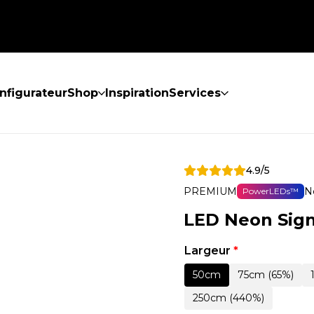
nfigurateur
Shop
Inspiration
Services
4.9/5
PREMIUM
N
PowerLEDs™
LED Neon Sign
Largeur
*
50cm
75cm (65%)
250cm (440%)