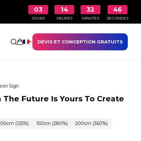
03
14
32
45
JOURS
HEURES
MINUTES
SECONDES
DEVIS ET CONCEPTION GRATUITS
Ouvrir le panier
eon Sign
 The Future Is Yours To Create
100cm (125%)
150cm (280%)
200cm (360%)