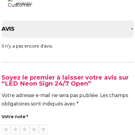
produits !
AVIS
Il n’y a pas encore d’avis.
Soyez le premier à laisser votre avis sur
“LED Neon Sign 24/7 Open”
Votre adresse e-mail ne sera pas publiée.
Les champs
obligatoires sont indiqués avec
*
Votre note
*
1 étoile
2 étoiles
3 étoiles
4 étoiles
5 étoiles
sur 5
sur 5
sur 5
sur 5
sur 5