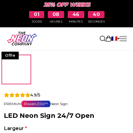
25% OFF WEEKS
01
08
46
39
JOURS
HEURES
MINUTES
SECONDES
Ouvrir le p
Offre
4.9/5
PREMIUM
PowerLEDs™
Neon Sign
LED Neon Sign 24/7 Open
Largeur
*