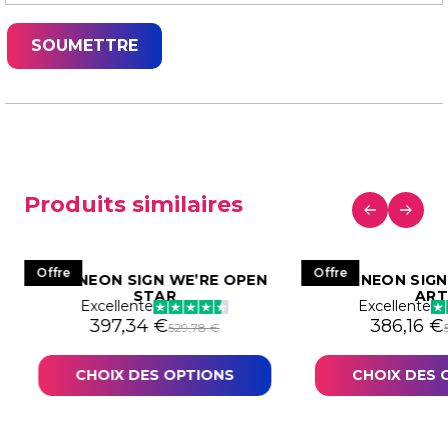
Produits similaires
Offre
Offre
LED NEON SIGN WE’RE OPEN
LED NEON SIGN
STAR
AR
Excellente
Excellente
306,44 €.
9,83 €.
Le prix initial était : 529,78 €.
Le prix actuel est : 397,34 €.
Le prix in
Le prix a
397,34
€
386,16
€
529,78
€
CHOIX DES OPTIONS
CHOIX DES 