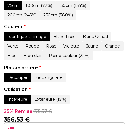
75cm
100cm (72%)
150cm (154%)
200cm (245%)
250cm (380%)
Couleur
*
Identique à l'image
Blanc Froid
Blanc Chaud
Verte
Rouge
Rose
Violette
Jaune
Orange
Bleu
Bleu clair
Pleine couleur (22%)
Plaque arrière
*
Découper
Rectangulaire
Utilisation
*
Intérieure
Extérieure (15%)
25% Remise
475,37
€
356,53
€