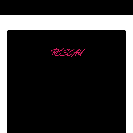
REGULAR
SUPPLIERS
RÉSEAU
Nous comptons parmi
nos clients
Les spécialistes du néon de The Neon
Company sont disposés à transformer le
nom de votre entreprise, votre logo ou
votre marque en éclairage au néon
d’une manière atmosphérique et
puissante. Grâce à notre clientèle de
plus de 5000 entreprises et marques