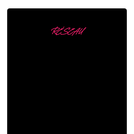
RÉSEAU
Nous comptons parmi
nos clients
Les spécialistes du néon de The Neon
Company sont disposés à transformer le
nom de votre entreprise, votre logo ou
votre marque en éclairage au néon
d’une manière atmosphérique et
puissante. Grâce à notre clientèle de
plus de 5000 entreprises et marques
connues, vous êtes au bon endroit
pour trouver une Enseigne Lumineuse
durable au prix le plus bas garanti.