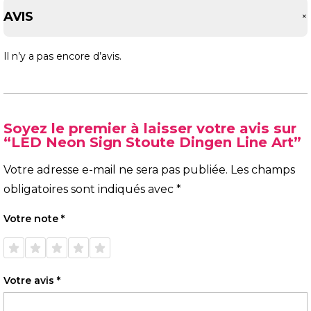
AVIS
Il n’y a pas encore d’avis.
Soyez le premier à laisser votre avis sur
“LED Neon Sign Stoute Dingen Line Art”
Votre adresse e-mail ne sera pas publiée.
Les champs
obligatoires sont indiqués avec
*
Votre note
*
1 étoile
2 étoiles
3 étoiles
4 étoiles
5 étoiles
sur 5
sur 5
sur 5
sur 5
sur 5
Votre avis
*