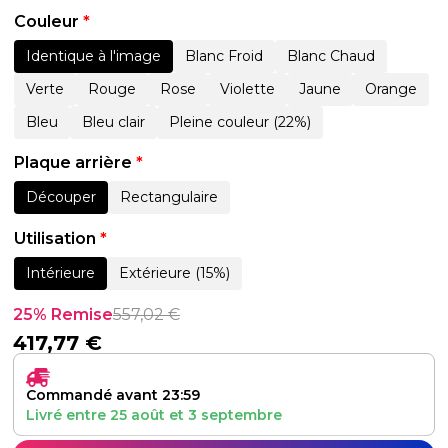
Couleur
*
Identique à l'image
Blanc Froid
Blanc Chaud
Verte
Rouge
Rose
Violette
Jaune
Orange
Bleu
Bleu clair
Pleine couleur (22%)
Plaque arrière
*
Découper
Rectangulaire
Utilisation
*
Intérieure
Extérieure (15%)
25% Remise
557,02
€
417,77
€
Commandé avant 23:59
Livré entre
25 août
et
3 septembre