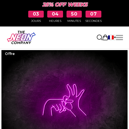
25% OFF WEEKS
03
04
50
06
JOURS
HEURES
MINUTES
SECONDES
Ouvrir le p
Offre