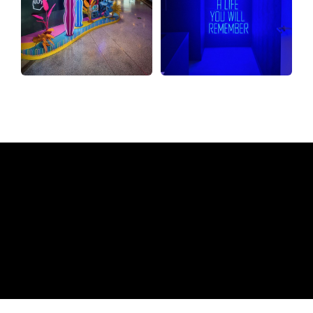
Pourquoi une enseigne au
néon de The Neon Company?
REGULAR
SUPPLIERS