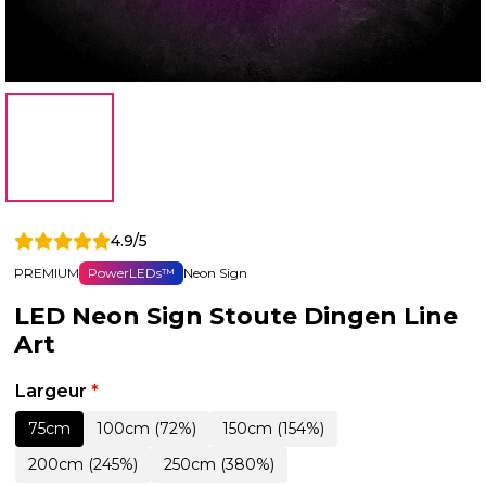
4.9/5
PREMIUM
PowerLEDs™
Neon Sign
LED Neon Sign Stoute Dingen Line
Art
Largeur
*
75cm
100cm (72%)
150cm (154%)
200cm (245%)
250cm (380%)