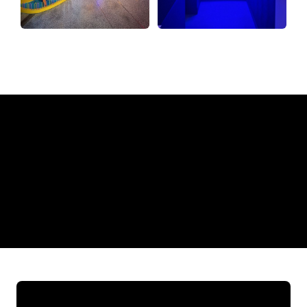
Pourquoi une enseigne au
néon de The Neon Company?
REGULAR
SUPPLIERS