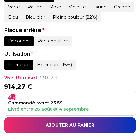
Verte
Rouge
Rose
Violette
Jaune
Orange
Bleu
Bleu clair
Pleine couleur (22%)
Plaque arrière
*
Découper
Rectangulaire
Utilisation
*
Intérieure
Extérieure (15%)
25% Remise
1.219,02
€
914,27
€
Commandé avant 23:59
Livré entre
26 août
et
4 septembre
AJOUTER AU PANIER