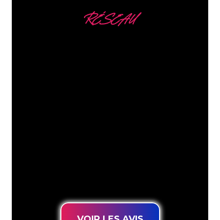
RÉSEAU
Nous comptons parmi
nos clients
Les spécialistes du néon de The Neon
Company sont disposés à transformer le
nom de votre entreprise, votre logo ou
votre marque en éclairage au néon
d’une manière atmosphérique et
puissante. Grâce à notre clientèle de
plus de 5000 entreprises et marques
connues, vous êtes au bon endroit
pour trouver une Enseigne Lumineuse
durable au prix le plus bas garanti.
VOIR LES AVIS