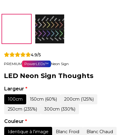
4.9/5
PREMIUM
PowerLEDs™
Neon Sign
LED Neon Sign Thoughts
Largeur
*
100cm
150cm (60%)
200cm (125%)
250cm (235%)
300cm (330%)
Couleur
*
Identique à l'image
Blanc Froid
Blanc Chaud