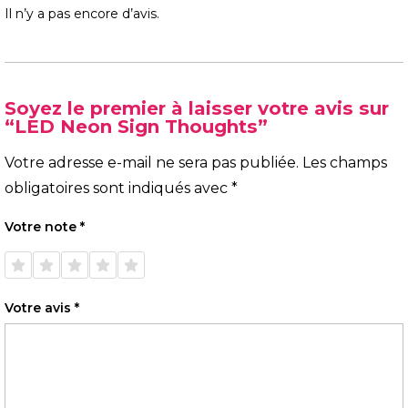
Il n’y a pas encore d’avis.
Soyez le premier à laisser votre avis sur
“LED Neon Sign Thoughts”
Votre adresse e-mail ne sera pas publiée.
Les champs
obligatoires sont indiqués avec
*
Votre note
*
1 étoile
2 étoiles
3 étoiles
4 étoiles
5 étoiles
sur 5
sur 5
sur 5
sur 5
sur 5
Votre avis
*