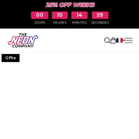
25% OFF WEEKS
00
10
14
58
JOURS
HEURES
MINUTES
SECONDES
Ouvrir le p
Offre