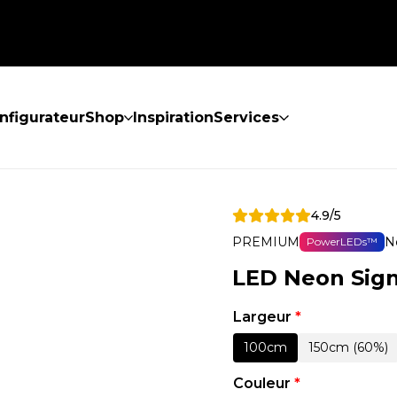
nfigurateur
Shop
Inspiration
Services
4.9/5
PREMIUM
N
PowerLEDs™
LED Neon Sign
Largeur
*
100cm
150cm (60%)
Couleur
*