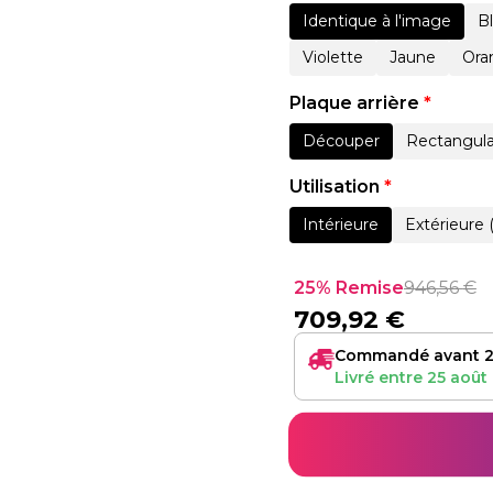
Identique à l'image
B
Violette
Jaune
Ora
Plaque arrière
*
Découper
Rectangula
Utilisation
*
Intérieure
Extérieure 
25% Remise
946,56
€
709,92
€
Commandé avant 2
Livré entre
25 août