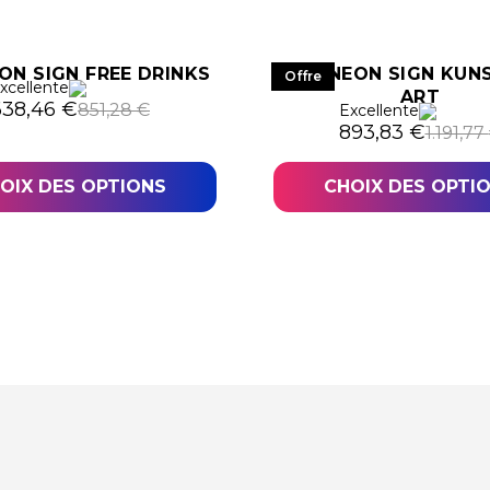
ON SIGN FREE DRINKS
LED NEON SIGN KUNS
Offre
xcellente
ART
e prix initial était : 851,28 €.
e prix actuel est : 638,46 €.
638,46
€
851,28
€
Excellente
Le prix initial éta
Le prix actuel e
893,83
€
1.191,77
OIX DES OPTIONS
CHOIX DES OPTI