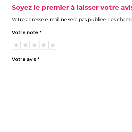
Soyez le premier à laisser votre a
Votre adresse e-mail ne sera pas publiée.
Les champ
Votre note
*
1 étoile
2 étoiles
3 étoiles
4 étoiles
5 étoiles
sur 5
sur 5
sur 5
sur 5
sur 5
Votre avis
*