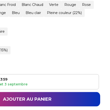
lanc Froid
Blanc Chaud
Verte
Rouge
Rose
nge
Bleu
Bleu clair
Pleine couleur (22%)
ire
(15%)
3:59
et
3 septembre
AJOUTER AU PANIER