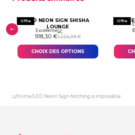
LED NEON SIGN SHISHA
LED NE
Offre
Offre
E
LOUNGE
3,89 €.
,92 €.
L
L
Excellente
Le prix initial était : 1.224,39 €.
Le prix actuel est : 918,30 €.
918,30
€
1.224,39
€
CHOIX DES OPTIONS
CH
/
Home
/
LED Neon Sign Nothing is impossible