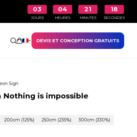
03
04
21
17
JOURS
HEURES
MINUTES
SECONDES
DEVIS ET CONCEPTION GRATUITS
Ouvrir le panier
eon Sign
 Nothing is impossible
200cm (125%)
250cm (235%)
300cm (330%)