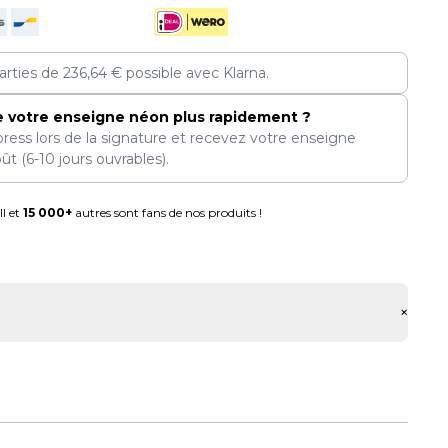
arties de
236,64
€
possible avec Klarna.
e votre enseigne néon plus rapidement ?
press lors de la signature et recevez votre enseigne
oût
(6-10 jours ouvrables).
l et
15 000+
autres sont fans de nos produits !
+