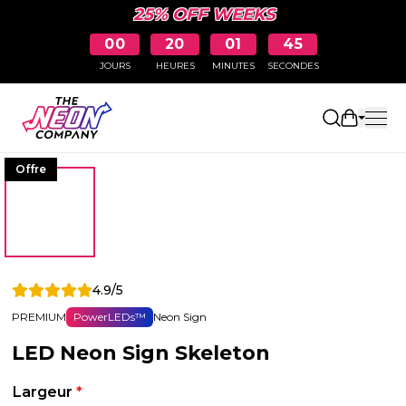
25% OFF WEEKS
00
20
01
45
JOURS
HEURES
MINUTES
SECONDES
Ouvrir le
Offre
4.9/5
PREMIUM
PowerLEDs™
Neon Sign
LED Neon Sign Skeleton
Largeur
*