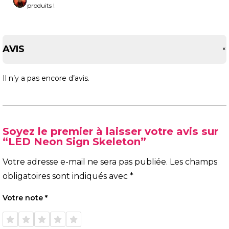
produits !
AVIS
Il n’y a pas encore d’avis.
Soyez le premier à laisser votre avis sur
“LED Neon Sign Skeleton”
Votre adresse e-mail ne sera pas publiée.
Les champs
obligatoires sont indiqués avec
*
Votre note
*
1 étoile
2 étoiles
3 étoiles
4 étoiles
5 étoiles
sur 5
sur 5
sur 5
sur 5
sur 5