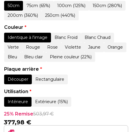
50cm
75cm (65%)
100cm (125%)
150cm (280%)
200cm (360%)
250cm (440%)
Couleur
*
Identique à l'image
Blanc Froid
Blanc Chaud
Verte
Rouge
Rose
Violette
Jaune
Orange
Bleu
Bleu clair
Pleine couleur (22%)
Plaque arrière
*
Découper
Rectangulaire
Utilisation
*
Intérieure
Extérieure (15%)
25% Remise
503,97
€
377,98
€