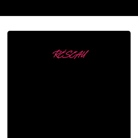
REGULAR
SUPPLIERS
RÉSEAU
Nous comptons parmi
nos clients
Les spécialistes du néon de The Neon
Company sont disposés à transformer le
nom de votre entreprise, votre logo ou
votre marque en éclairage au néon
d’une manière atmosphérique et
puissante. Grâce à notre clientèle de
plus de 5000 entreprises et marques