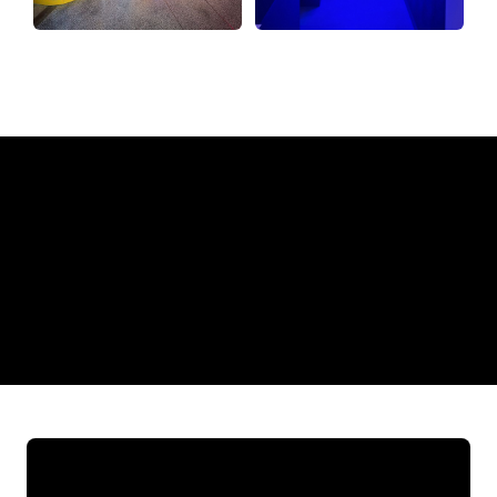
Pourquoi une enseigne au
néon de The Neon Company?
REGULAR
SUPPLIERS