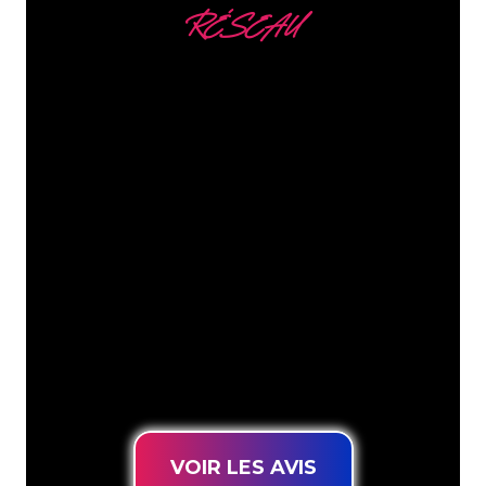
RÉSEAU
Nous comptons parmi
nos clients
Les spécialistes du néon de The Neon
Company sont disposés à transformer le
nom de votre entreprise, votre logo ou
votre marque en éclairage au néon
d’une manière atmosphérique et
puissante. Grâce à notre clientèle de
plus de 5000 entreprises et marques
connues, vous êtes au bon endroit
pour trouver une Enseigne Lumineuse
durable au prix le plus bas garanti.
VOIR LES AVIS