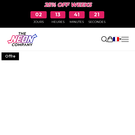
25% OFF WEEKS
02
13
41
21
JOURS
HEURES
MINUTES
SECONDES
Ouvrir le p
Offre