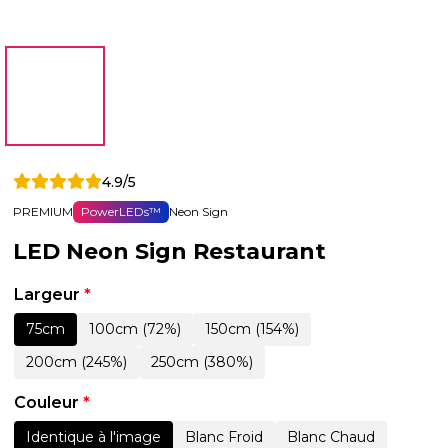
4.9/5
PREMIUM
PowerLEDs™
Neon Sign
LED Neon Sign Restaurant
Largeur
*
75cm
100cm (72%)
150cm (154%)
200cm (245%)
250cm (380%)
Couleur
*
Identique à l'image
Blanc Froid
Blanc Chaud