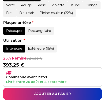
Verte
Rouge
Rose
Violette
Jaune
Orange
Bleu
Bleu clair
Pleine couleur (22%)
Plaque arrière
*
Découper
Rectangulaire
Utilisation
*
Intérieure
Extérieure (15%)
25% Remise
524,33
€
393,25
€
Commandé avant 23:59
Livré entre
26 août
et
4 septembre
AJOUTER AU PANIER