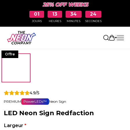
25% OFF WEEKS
01
13
34
24
JOURS
HEURES
MINUTES
SECONDES
Ouvrir le
Offre
4.9/5
PREMIUM
PowerLEDs™
Neon Sign
LED Neon Sign Redfaction
Largeur
*