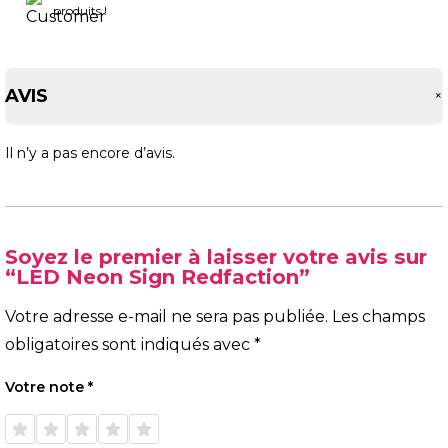
produits !
AVIS
Il n’y a pas encore d’avis.
Soyez le premier à laisser votre avis sur
“LED Neon Sign Redfaction”
Votre adresse e-mail ne sera pas publiée.
Les champs
obligatoires sont indiqués avec
*
Votre note
*
1 étoile
2 étoiles
3 étoiles
4 étoiles
5 étoiles
sur 5
sur 5
sur 5
sur 5
sur 5