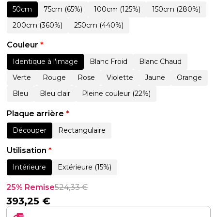
50cm
75cm (65%)
100cm (125%)
150cm (280%)
200cm (360%)
250cm (440%)
Couleur
*
Identique à l'image
Blanc Froid
Blanc Chaud
Verte
Rouge
Rose
Violette
Jaune
Orange
Bleu
Bleu clair
Pleine couleur (22%)
Plaque arrière
*
Découper
Rectangulaire
Utilisation
*
Intérieure
Extérieure (15%)
25% Remise
524,33
€
393,25
€