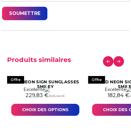
Produits similaires
Offre
Offre
LED NEON SIGN SUNGLASSES
LED NEON SI
SMILEY
SMIL
Excellente
Excellente
271,02 €.
03,27 €.
Le prix initial était : 306,44 €.
Le prix actuel est : 229,83 €.
Le prix in
Le prix a
229,83
€
182,84
€
306,44
€
CHOIX DES OPTIONS
CHOIX DES 