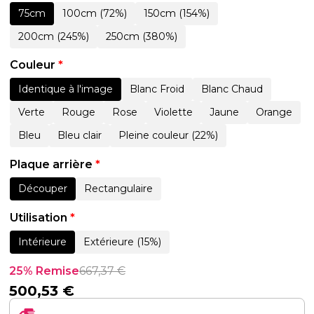
75cm
100cm (72%)
150cm (154%)
200cm (245%)
250cm (380%)
Couleur
*
Identique à l'image
Blanc Froid
Blanc Chaud
Verte
Rouge
Rose
Violette
Jaune
Orange
Bleu
Bleu clair
Pleine couleur (22%)
Plaque arrière
*
Découper
Rectangulaire
Utilisation
*
Intérieure
Extérieure (15%)
25% Remise
667,37
€
500,53
€