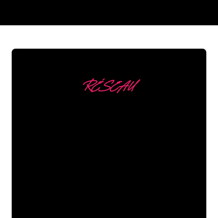
REGULAR
SUPPLIERS
RÉSEAU
Nous comptons parmi
nos clients
Les spécialistes du néon de The Neon
Company sont disposés à transformer le
nom de votre entreprise, votre logo ou
votre marque en éclairage au néon
d’une manière atmosphérique et
puissante. Grâce à notre clientèle de
plus de 5000 entreprises et marques