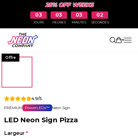
25% OFF WEEKS
03
03
03
01
JOURS
HEURES
MINUTES
SECONDES
Ouvrir le
Offre
4.9/5
PREMIUM
PowerLEDs™
Neon Sign
LED Neon Sign Pizza
Largeur
*