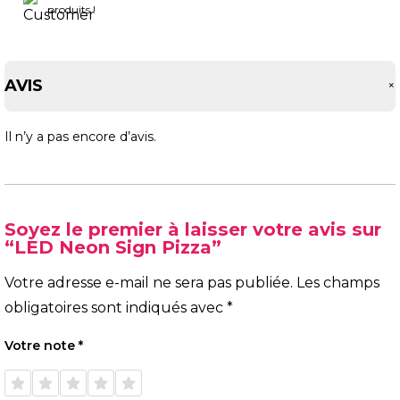
produits !
AVIS
Il n’y a pas encore d’avis.
Soyez le premier à laisser votre avis sur
“LED Neon Sign Pizza”
Votre adresse e-mail ne sera pas publiée.
Les champs
obligatoires sont indiqués avec
*
Votre note
*
1 étoile
2 étoiles
3 étoiles
4 étoiles
5 étoiles
sur 5
sur 5
sur 5
sur 5
sur 5