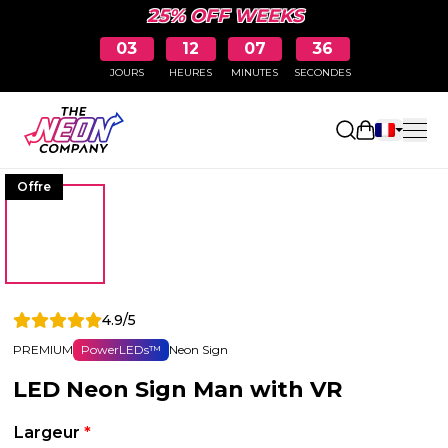
25% OFF WEEKS
03
12
07
35
JOURS
HEURES
MINUTES
SECONDES
Ouvrir le p
Offre
4.9/5
PREMIUM
PowerLEDs™
Neon Sign
LED Neon Sign Man with VR
Largeur
*