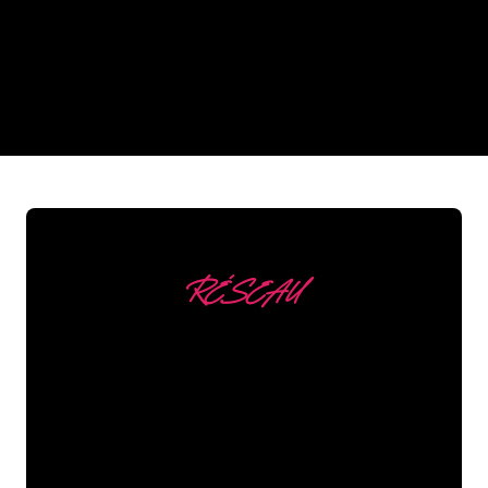
néon de The Neon Company?
REGULAR
SUPPLIERS
RÉSEAU
Nous comptons parmi
nos clients
Les spécialistes du néon de The Neon
Company sont disposés à transformer le
nom de votre entreprise, votre logo ou