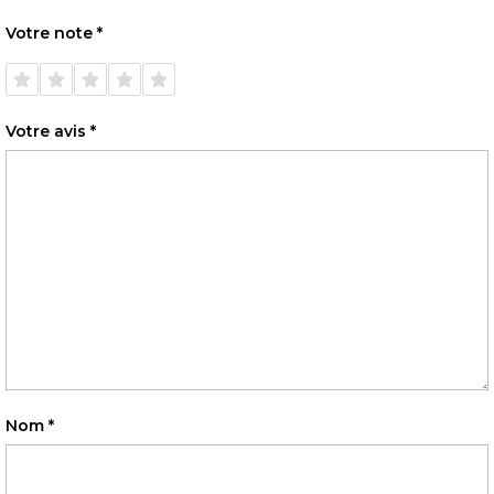
Votre note
*
1 étoile
2 étoiles
3 étoiles
4 étoiles
5 étoiles
sur 5
sur 5
sur 5
sur 5
sur 5
Votre avis
*
Nom
*