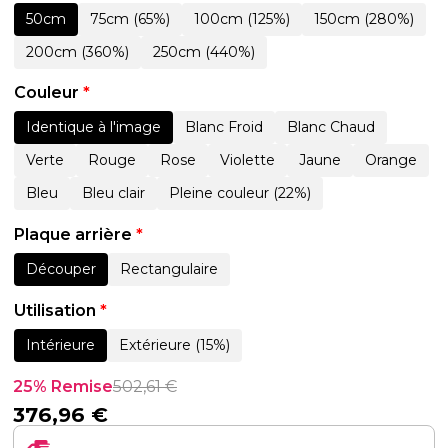
50cm
75cm (65%)
100cm (125%)
150cm (280%)
200cm (360%)
250cm (440%)
Couleur
*
Identique à l'image
Blanc Froid
Blanc Chaud
Verte
Rouge
Rose
Violette
Jaune
Orange
Bleu
Bleu clair
Pleine couleur (22%)
Plaque arrière
*
Découper
Rectangulaire
Utilisation
*
Intérieure
Extérieure (15%)
25% Remise
502,61
€
376,96
€