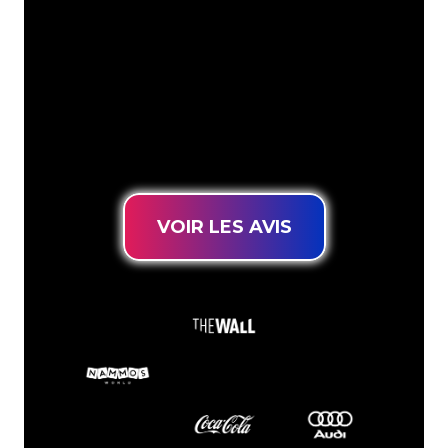
votre marque en éclairage au néon
d’une manière atmosphérique et
puissante. Grâce à notre clientèle de
plus de 5000 entreprises et marques
connues, vous êtes au bon endroit
pour trouver une Enseigne Lumineuse
durable au prix le plus bas garanti.
VOIR LES AVIS