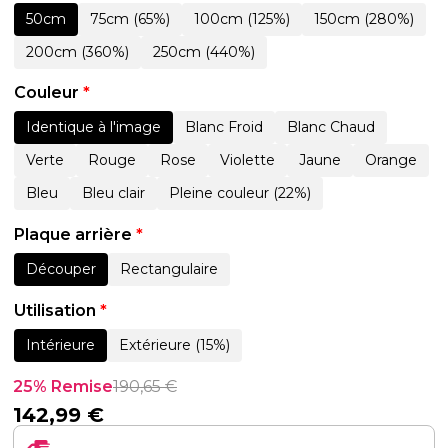
50cm
75cm (65%)
100cm (125%)
150cm (280%)
200cm (360%)
250cm (440%)
Couleur
*
Identique à l'image
Blanc Froid
Blanc Chaud
Verte
Rouge
Rose
Violette
Jaune
Orange
Bleu
Bleu clair
Pleine couleur (22%)
Plaque arrière
*
Découper
Rectangulaire
Utilisation
*
Intérieure
Extérieure (15%)
25% Remise
190,65
€
142,99
€