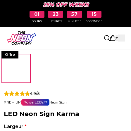
25% OFF WEEKS
01
23
57
15
JOURS
HEURES
MINUTES
SECONDES
Ouvrir le
Offre
4.9/5
PREMIUM
PowerLEDs™
Neon Sign
LED Neon Sign Karma
Largeur
*