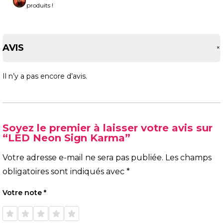
produits !
AVIS
Il n’y a pas encore d’avis.
Soyez le premier à laisser votre avis sur
“LED Neon Sign Karma”
Votre adresse e-mail ne sera pas publiée.
Les champs
obligatoires sont indiqués avec
*
Votre note
*
1 étoile
2 étoiles
3 étoiles
4 étoiles
5 étoiles
sur 5
sur 5
sur 5
sur 5
sur 5