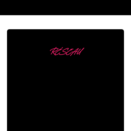
REGULAR
SUPPLIERS
RÉSEAU
Nous comptons parmi
nos clients
Les spécialistes du néon de The Neon
Company sont disposés à transformer le
nom de votre entreprise, votre logo ou
votre marque en éclairage au néon
d’une manière atmosphérique et
puissante. Grâce à notre clientèle de
plus de 5000 entreprises et marques