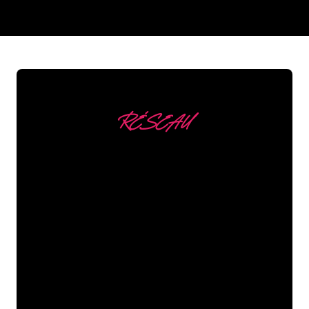
REGULAR
SUPPLIERS
RÉSEAU
Nous comptons parmi
nos clients
Les spécialistes du néon de The Neon
Company sont disposés à transformer le
nom de votre entreprise, votre logo ou
votre marque en éclairage au néon
d’une manière atmosphérique et
puissante. Grâce à notre clientèle de
plus de 5000 entreprises et marques