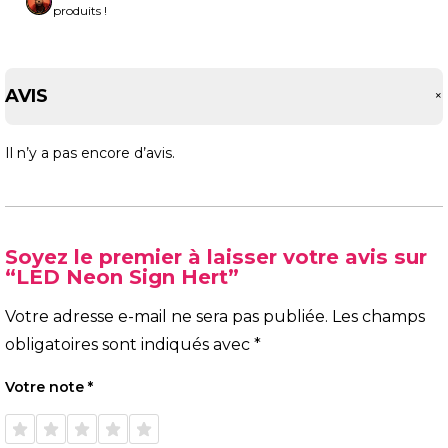
produits !
AVIS
Il n’y a pas encore d’avis.
Soyez le premier à laisser votre avis sur
“LED Neon Sign Hert”
Votre adresse e-mail ne sera pas publiée.
Les champs
obligatoires sont indiqués avec
*
Votre note
*
1 étoile
2 étoiles
3 étoiles
4 étoiles
5 étoiles
sur 5
sur 5
sur 5
sur 5
sur 5