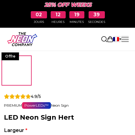
25% OFF WEEKS
02
12
19
39
JOURS
HEURES
MINUTES
SECONDES
Ouvrir le p
Offre
4.9/5
PREMIUM
PowerLEDs™
Neon Sign
LED Neon Sign Hert
Largeur
*