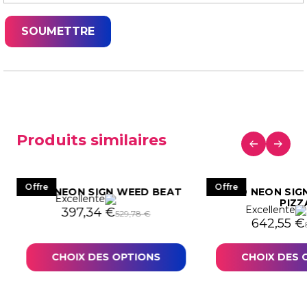
Produits similaires
Offre
Offre
LED NEON SIGN WEED BEAT
LED NEON SIG
Excellente
PIZZ
Excellente
938,39 €.
03,80 €.
Le prix initial était : 529,78 €.
Le prix actuel est : 397,34 €.
397,34
€
529,78
€
Le prix in
Le prix a
642,55
€
CHOIX DES OPTIONS
CHOIX DES 