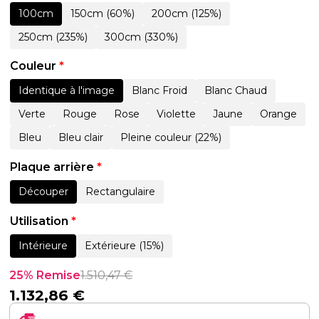
100cm
150cm (60%)
200cm (125%)
250cm (235%)
300cm (330%)
Couleur
*
Identique à l'image
Blanc Froid
Blanc Chaud
Verte
Rouge
Rose
Violette
Jaune
Orange
Bleu
Bleu clair
Pleine couleur (22%)
Plaque arrière
*
Découper
Rectangulaire
Utilisation
*
Intérieure
Extérieure (15%)
25% Remise
1.510,47
€
1.132,86
€