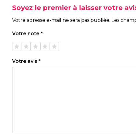
Soyez le premier à laisser votre a
Votre adresse e-mail ne sera pas publiée.
Les champ
Votre note
*
1 étoile
2 étoiles
3 étoiles
4 étoiles
5 étoiles
sur 5
sur 5
sur 5
sur 5
sur 5
Votre avis
*