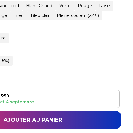
lanc Froid
Blanc Chaud
Verte
Rouge
Rose
nge
Bleu
Bleu clair
Pleine couleur (22%)
ire
(15%)
3:59
et
4 septembre
AJOUTER AU PANIER