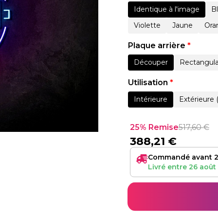
Identique à l'image
B
Violette
Jaune
Ora
Plaque arrière
*
Découper
Rectangula
Utilisation
*
Intérieure
Extérieure 
25% Remise
517,60
€
388,21
€
Commandé avant 2
Livré entre
26 août