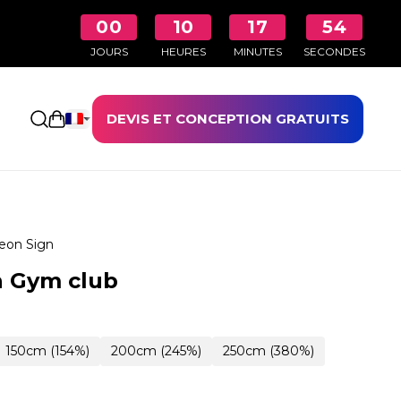
00
10
17
53
JOURS
HEURES
MINUTES
SECONDES
DEVIS ET CONCEPTION GRATUITS
Ouvrir le panier
eon Sign
n Gym club
150cm (154%)
200cm (245%)
250cm (380%)