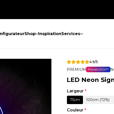
nfigurateur
Shop
Inspiration
Services
4.9/5
PREMIUM
N
PowerLEDs™
LED Neon Sig
Largeur
*
75cm
100cm (72%)
Couleur
*