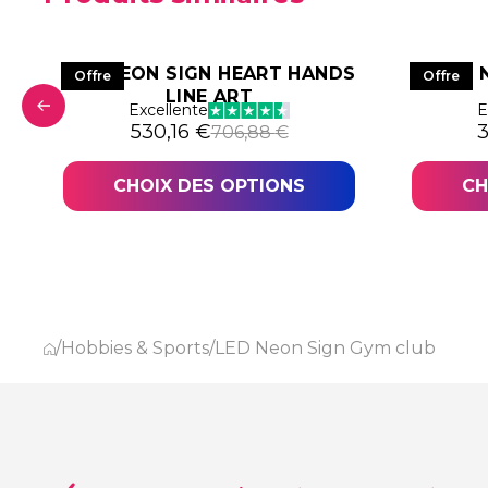
A
LED NEON SIGN HEART HANDS
LED 
Offre
Offre
LINE ART
Excellente
E
6,38 €.
,79 €.
Le prix initial était : 706,88 €.
Le prix actuel est : 530,16 €.
L
L
530,16
€
706,88
€
CHOIX DES OPTIONS
CH
/
Hobbies & Sports
/
LED Neon Sign Gym club