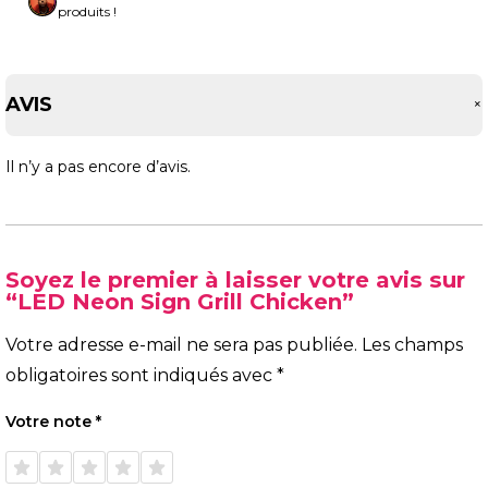
produits !
AVIS
Il n’y a pas encore d’avis.
Soyez le premier à laisser votre avis sur
“LED Neon Sign Grill Chicken”
Votre adresse e-mail ne sera pas publiée.
Les champs
obligatoires sont indiqués avec
*
Votre note
*
1 étoile
2 étoiles
3 étoiles
4 étoiles
5 étoiles
sur 5
sur 5
sur 5
sur 5
sur 5