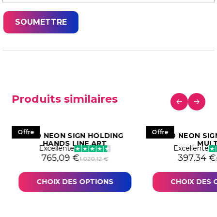
Produits similaires
Offre
Offre
LED NEON SIGN HOLDING
LED NEON SI
HANDS LINE ART
MULT
Excellente
Excellente
529,78 €.
97,34 €.
Le prix initial était : 1.020,12 €.
Le prix actuel est : 765,09 €.
Le prix in
Le prix a
765,09
€
397,34
€
1.020,12
€
CHOIX DES OPTIONS
CHOIX DES 