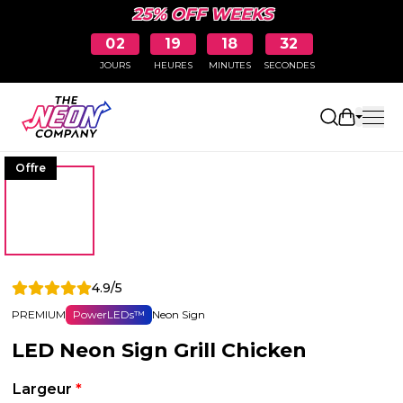
25% OFF WEEKS
02
19
18
32
JOURS
HEURES
MINUTES
SECONDES
Ouvrir le
Offre
4.9/5
PREMIUM
PowerLEDs™
Neon Sign
LED Neon Sign Grill Chicken
Largeur
*