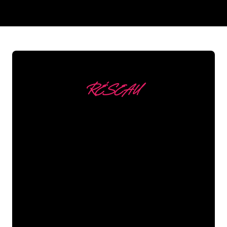
REGULAR
SUPPLIERS
RÉSEAU
Nous comptons parmi
nos clients
Les spécialistes du néon de The Neon
Company sont disposés à transformer le
nom de votre entreprise, votre logo ou
votre marque en éclairage au néon
d’une manière atmosphérique et
puissante. Grâce à notre clientèle de
plus de 5000 entreprises et marques