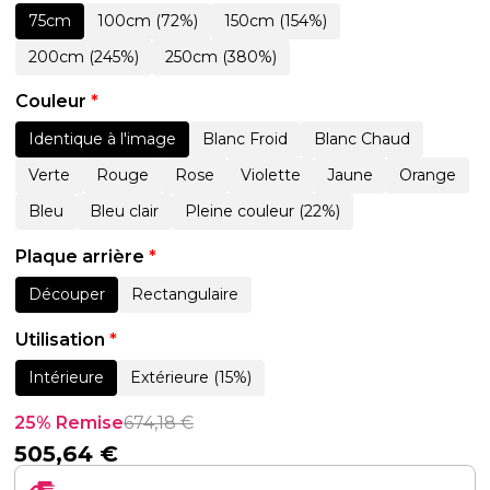
75cm
100cm (72%)
150cm (154%)
200cm (245%)
250cm (380%)
Couleur
*
Identique à l'image
Blanc Froid
Blanc Chaud
Verte
Rouge
Rose
Violette
Jaune
Orange
Bleu
Bleu clair
Pleine couleur (22%)
Plaque arrière
*
Découper
Rectangulaire
Utilisation
*
Intérieure
Extérieure (15%)
25% Remise
674,18
€
505,64
€