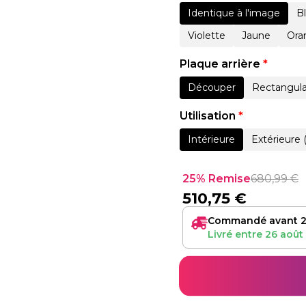
Identique à l'image
B
Violette
Jaune
Ora
Plaque arrière
*
Découper
Rectangula
Utilisation
*
Intérieure
Extérieure 
25% Remise
680,99
€
510,75
€
Commandé avant 2
Livré entre
26 août