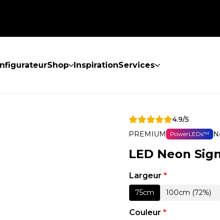
nfigurateur
Shop
Inspiration
Services
4.9/5
PREMIUM
N
PowerLEDs™
LED Neon Sign
Largeur
*
75cm
100cm (72%)
Couleur
*