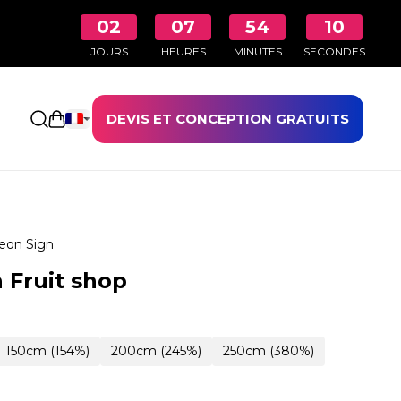
02
07
54
09
JOURS
HEURES
MINUTES
SECONDES
DEVIS ET CONCEPTION GRATUITS
Ouvrir le panier
eon Sign
 Fruit shop
150cm (154%)
200cm (245%)
250cm (380%)