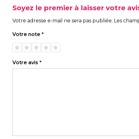
Soyez le premier à laisser votre av
Votre adresse e-mail ne sera pas publiée.
Les champ
Votre note
*
1 étoile
2 étoiles
3 étoiles
4 étoiles
5 étoiles
sur 5
sur 5
sur 5
sur 5
sur 5
Votre avis
*