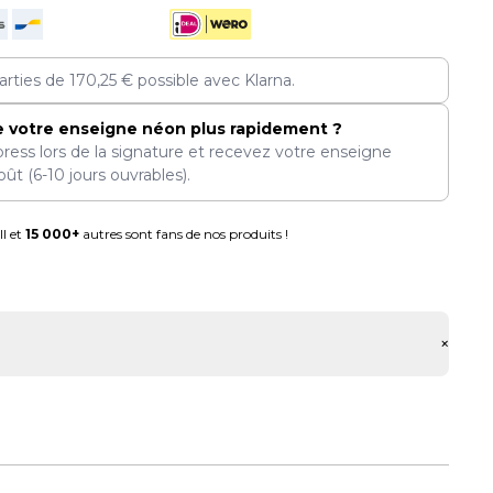
arties de
170,25
€
possible avec Klarna.
e votre enseigne néon plus rapidement ?
press lors de la signature et recevez votre enseigne
oût
(6-10 jours ouvrables).
l et
15 000+
autres sont fans de nos produits !
+