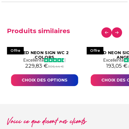
Produits similaires
Offre
Offre
LED NEON SIGN WC 2
LED NEON SI
COLORS
ANGE
Excellente
Excellente
407,25 €.
05,44 €.
Le prix initial était : 306,44 €.
Le prix actuel est : 229,83 €.
Le prix in
Le prix a
229,83
€
193,05
€
306,44
€
CHOIX DES OPTIONS
CHOIX DES 
Voici ce que disent nos clients