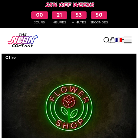
25% OFF WEEKS
00
21
53
49
JOURS
HEURES
MINUTES
SECONDES
Ouvrir le p
Offre