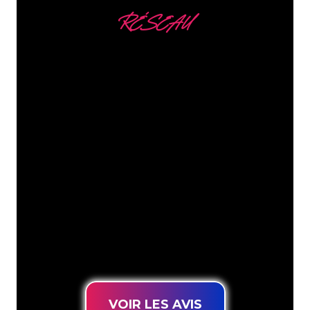
RÉSEAU
Nous comptons parmi
nos clients
Les spécialistes du néon de The Neon
Company sont disposés à transformer le
nom de votre entreprise, votre logo ou
votre marque en éclairage au néon
d’une manière atmosphérique et
puissante. Grâce à notre clientèle de
plus de 5000 entreprises et marques
connues, vous êtes au bon endroit
pour trouver une Enseigne Lumineuse
durable au prix le plus bas garanti.
VOIR LES AVIS