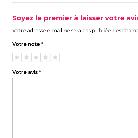
Soyez le premier à laisser votre a
Votre adresse e-mail ne sera pas publiée.
Les champ
Votre note
*
1 étoile
2 étoiles
3 étoiles
4 étoiles
5 étoiles
sur 5
sur 5
sur 5
sur 5
sur 5
Votre avis
*