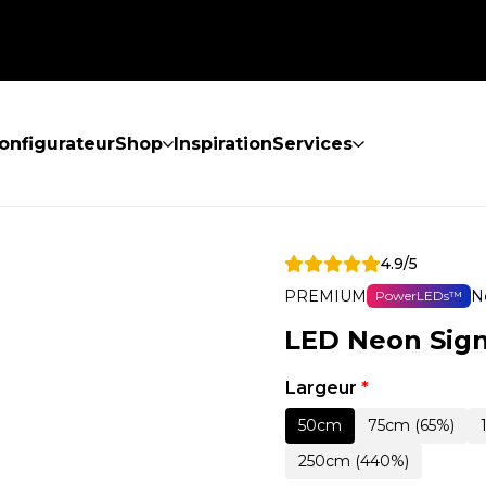
onfigurateur
Shop
Inspiration
Services
4.9/5
PREMIUM
N
PowerLEDs™
LED Neon Sig
Largeur
*
50cm
75cm (65%)
250cm (440%)