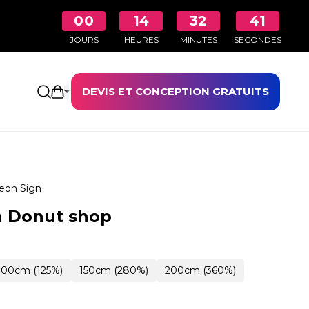
00
14
32
40
JOURS
HEURES
MINUTES
SECONDES
DEVIS ET CONCEPTION GRATUITS
Ouvrir le panier
eon Sign
n Donut shop
100cm (125%)
150cm (280%)
200cm (360%)