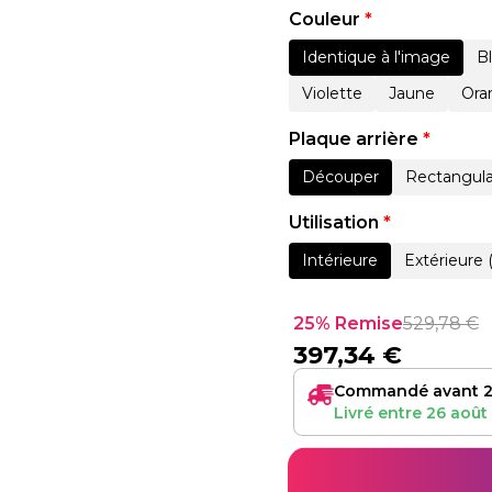
Couleur
*
Identique à l'image
B
Violette
Jaune
Ora
Plaque arrière
*
Découper
Rectangula
Utilisation
*
Intérieure
Extérieure 
25% Remise
529,78
€
397,34
€
Commandé avant 2
Livré entre
26 août