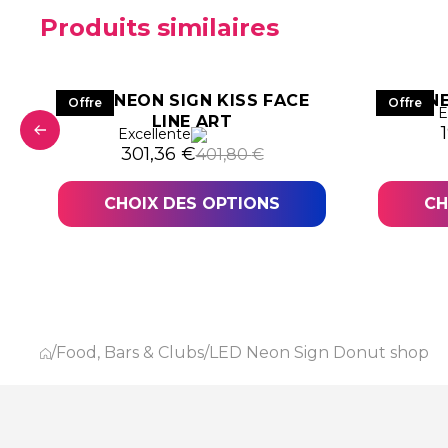
Produits similaires
LED NEON SIGN KISS FACE
LED N
Offre
Offre
E
LINE ART
L
Excellente
1,02 €.
,27 €.
Le prix initial était : 401,80 €.
Le prix actuel est : 301,36 €.
301,36
€
401,80
€
CHOIX DES OPTIONS
CH
/
Food, Bars & Clubs
/
LED Neon Sign Donut shop