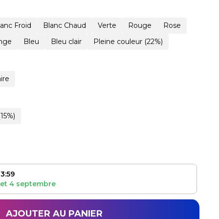
lanc Froid
Blanc Chaud
Verte
Rouge
Rose
nge
Bleu
Bleu clair
Pleine couleur (22%)
ire
(15%)
3:59
et
4 septembre
AJOUTER AU PANIER