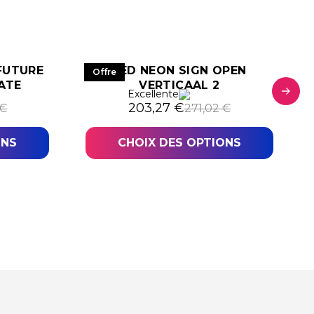
FUTURE
LED NEON SIGN OPEN
Offre
ATE
VERTICAAL 2
Excellente
tait : 306,44 €.
st : 229,83 €.
Le prix initial était : 271,02 €.
Le prix actuel est : 203,27 €.
203,27
€
€
271,02
€
ONS
CHOIX DES OPTIONS