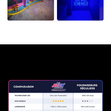
Pourquoi une enseigne au
néon de The Neon Company?