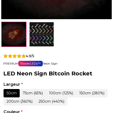
4.9/5
PREMIUM
PowerLEDs™
Neon Sign
LED Neon Sign Bitcoin Rocket
Largeur
*
50cm
75cm (65%)
100cm (125%)
150cm (280%)
200cm (360%)
250cm (440%)
Couleur
*