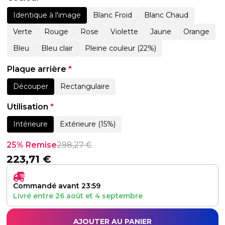
Identique à l'image
Blanc Froid
Blanc Chaud
Verte
Rouge
Rose
Violette
Jaune
Orange
Bleu
Bleu clair
Pleine couleur (22%)
Plaque arrière
*
Découper
Rectangulaire
Utilisation
*
Intérieure
Extérieure (15%)
25% Remise
298,27
€
223,71
€
Commandé avant 23:59
Livré entre
26 août
et
4 septembre
AJOUTER AU PANIER