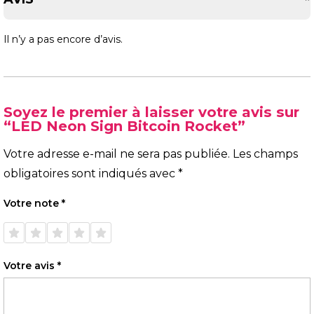
Il n’y a pas encore d’avis.
Soyez le premier à laisser votre avis sur
“LED Neon Sign Bitcoin Rocket”
Votre adresse e-mail ne sera pas publiée.
Les champs
obligatoires sont indiqués avec
*
Votre note
*
1 étoile
2 étoiles
3 étoiles
4 étoiles
5 étoiles
sur 5
sur 5
sur 5
sur 5
sur 5
Votre avis
*