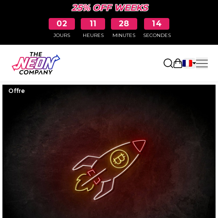
25% OFF WEEKS
02
11
28
13
JOURS
HEURES
MINUTES
SECONDES
Ouvrir le p
Offre