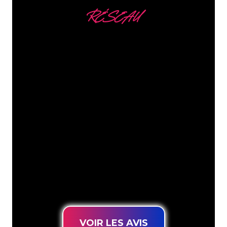
RÉSEAU
Nous comptons parmi
nos clients
Les spécialistes du néon de The Neon
Company sont disposés à transformer le
nom de votre entreprise, votre logo ou
votre marque en éclairage au néon
d’une manière atmosphérique et
puissante. Grâce à notre clientèle de
plus de 5000 entreprises et marques
connues, vous êtes au bon endroit
pour trouver une Enseigne Lumineuse
durable au prix le plus bas garanti.
VOIR LES AVIS