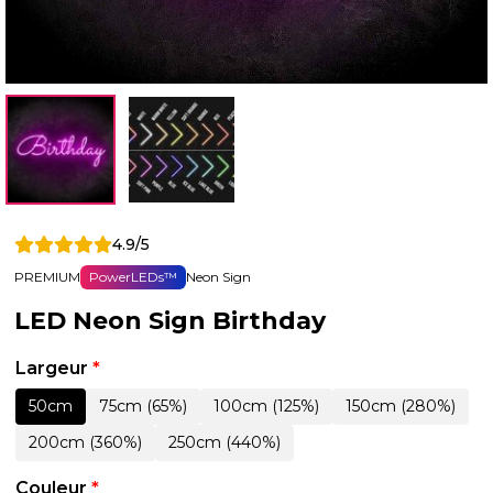
4.9/5
PREMIUM
PowerLEDs™
Neon Sign
LED Neon Sign Birthday
Largeur
*
50cm
75cm (65%)
100cm (125%)
150cm (280%)
200cm (360%)
250cm (440%)
Couleur
*