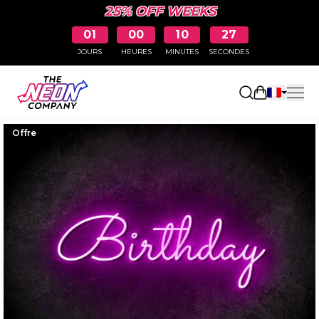
25% OFF WEEKS
01
00
10
26
JOURS
HEURES
MINUTES
SECONDES
Ouvrir le p
Offre