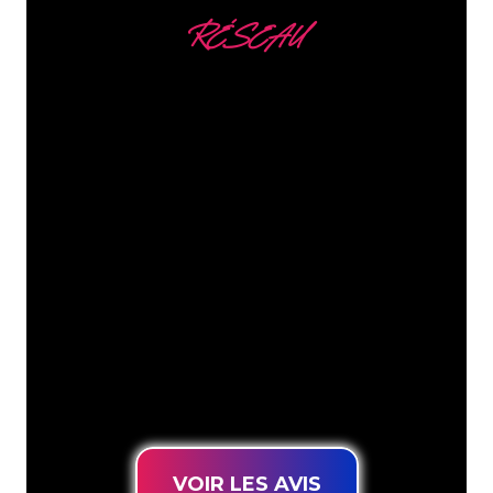
RÉSEAU
Nous comptons parmi
nos clients
Les spécialistes du néon de The Neon
Company sont disposés à transformer le
nom de votre entreprise, votre logo ou
votre marque en éclairage au néon
d’une manière atmosphérique et
puissante. Grâce à notre clientèle de
plus de 5000 entreprises et marques
connues, vous êtes au bon endroit
pour trouver une Enseigne Lumineuse
durable au prix le plus bas garanti.
VOIR LES AVIS