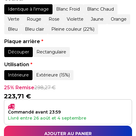
Identique à l'image
Blanc Froid
Blanc Chaud
Verte
Rouge
Rose
Violette
Jaune
Orange
Bleu
Bleu clair
Pleine couleur (22%)
Plaque arrière
*
Découper
Rectangulaire
Utilisation
*
Intérieure
Extérieure (15%)
25% Remise
298,27
€
223,71
€
Commandé avant 23:59
Livré entre
26 août
et
4 septembre
AJOUTER AU PANIER