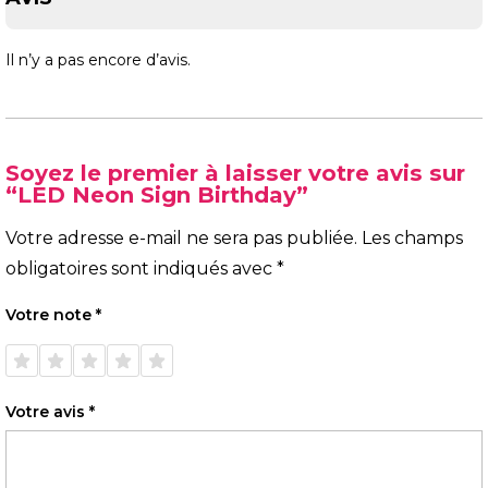
Il n’y a pas encore d’avis.
Soyez le premier à laisser votre avis sur
“LED Neon Sign Birthday”
Votre adresse e-mail ne sera pas publiée.
Les champs
obligatoires sont indiqués avec
*
Votre note
*
1 étoile
2 étoiles
3 étoiles
4 étoiles
5 étoiles
sur 5
sur 5
sur 5
sur 5
sur 5
Votre avis
*