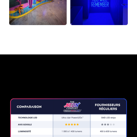
Pourquoi une enseigne au
néon de The Neon Company?