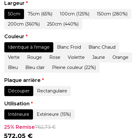
Largeur
*
50cm
75cm (65%)
100cm (125%)
150cm (280%)
200cm (360%)
250cm (440%)
Couleur
*
Identique à l'image
Blanc Froid
Blanc Chaud
Verte
Rouge
Rose
Violette
Jaune
Orange
Bleu
Bleu clair
Pleine couleur (22%)
Plaque arrière
*
Découper
Rectangulaire
Utilisation
*
Intérieure
Extérieure (15%)
25% Remise
762,73
€
572,05
€