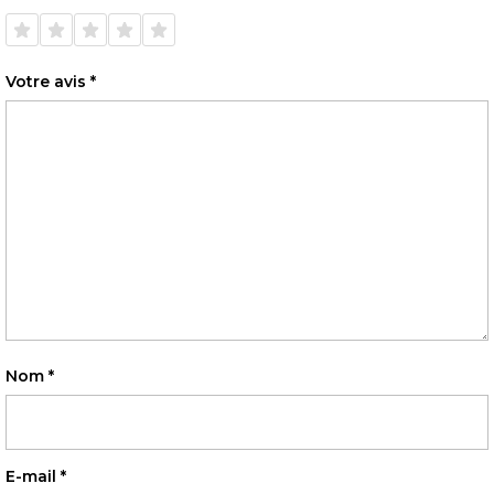
1 étoile
2 étoiles
3 étoiles
4 étoiles
5 étoiles
sur 5
sur 5
sur 5
sur 5
sur 5
Votre avis
*
Nom
*
E-mail
*