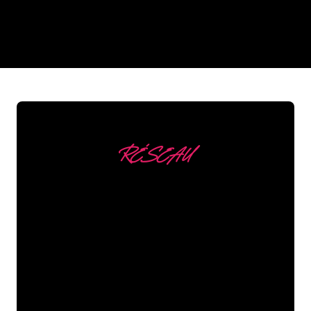
REGULAR
SUPPLIERS
RÉSEAU
Nous comptons parmi
nos clients
Les spécialistes du néon de The Neon
Company sont disposés à transformer le
nom de votre entreprise, votre logo ou
votre marque en éclairage au néon
d’une manière atmosphérique et