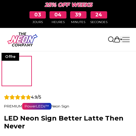
25% OFF WEEKS
03
04
39
23
JOURS
HEURES
MINUTES
SECONDES
Ouvrir le
Offre
4.9/5
PREMIUM
PowerLEDs™
Neon Sign
LED Neon Sign Better Latte Then
Never