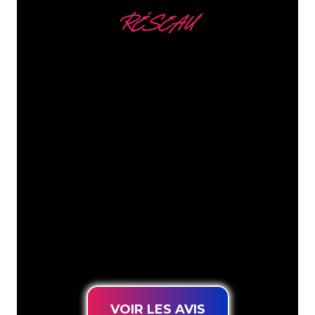
RÉSEAU
Nous comptons parmi
nos clients
Les spécialistes du néon de The Neon
Company sont disposés à transformer le
nom de votre entreprise, votre logo ou
votre marque en éclairage au néon
d’une manière atmosphérique et
puissante. Grâce à notre clientèle de
plus de 5000 entreprises et marques
connues, vous êtes au bon endroit
pour trouver une Enseigne Lumineuse
durable au prix le plus bas garanti.
VOIR LES AVIS