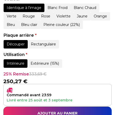
Identique à l'image
Blanc Froid
Blanc Chaud
Verte
Rouge
Rose
Violette
Jaune
Orange
Bleu
Bleu clair
Pleine couleur (22%)
Plaque arrière
*
Découper
Rectangulaire
Utilisation
*
Intérieure
Extérieure (15%)
25% Remise
333,69
€
250,27
€
Commandé avant 23:59
Livré entre
25 août
et
3 septembre
AJOUTER AU PANIER