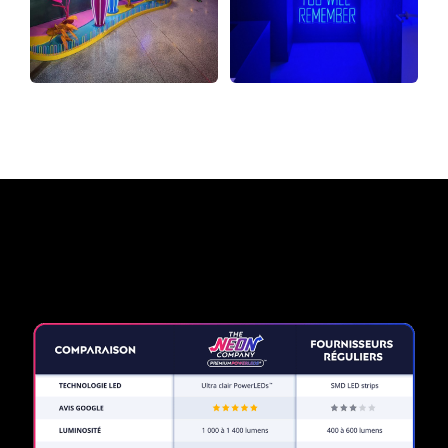
Pourquoi une enseigne au
néon de The Neon Company?