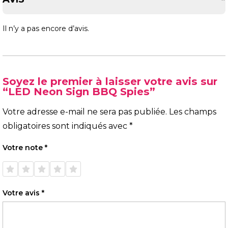
Il n’y a pas encore d’avis.
Soyez le premier à laisser votre avis sur
“LED Neon Sign BBQ Spies”
Votre adresse e-mail ne sera pas publiée.
Les champs
obligatoires sont indiqués avec
*
Votre note
*
1 étoile
2 étoiles
3 étoiles
4 étoiles
5 étoiles
sur 5
sur 5
sur 5
sur 5
sur 5
Votre avis
*