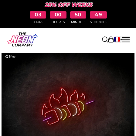
25% OFF WEEKS
03
00
50
48
JOURS
HEURES
MINUTES
SECONDES
Ouvrir le p
Offre