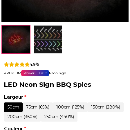
4.9/5
PREMIUM
PowerLEDs™
Neon Sign
LED Neon Sign BBQ Spies
Largeur
*
50cm
75cm (65%)
100cm (125%)
150cm (280%)
200cm (360%)
250cm (440%)
Couleur
*