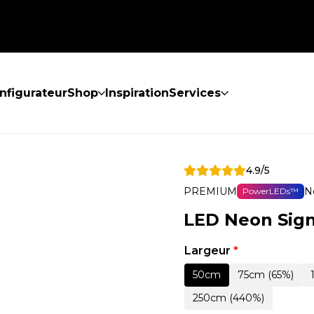
nfigurateur
Shop
Inspiration
Services
4.9/5
PREMIUM
N
PowerLEDs™
LED Neon Sig
Largeur
*
50cm
75cm (65%)
250cm (440%)