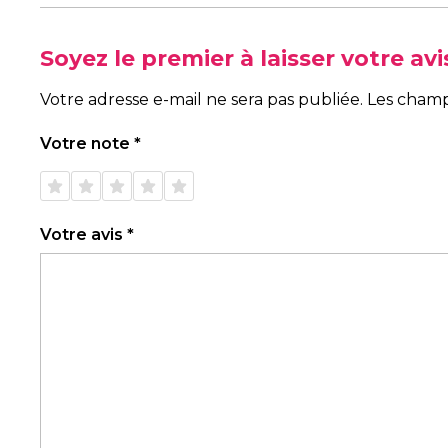
Soyez le premier à laisser votre a
Votre adresse e-mail ne sera pas publiée.
Les champ
Votre note
*
1 étoile
2 étoiles
3 étoiles
4 étoiles
5 étoiles
sur 5
sur 5
sur 5
sur 5
sur 5
Votre avis
*