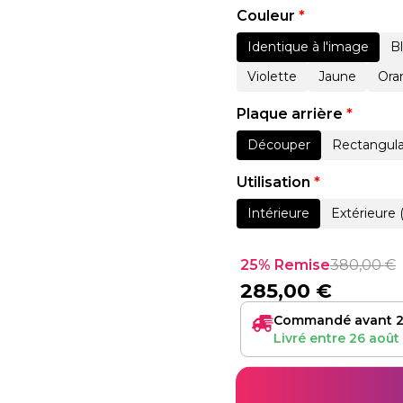
Couleur
*
Identique à l'image
B
Violette
Jaune
Ora
Plaque arrière
*
Découper
Rectangula
Utilisation
*
Intérieure
Extérieure 
25% Remise
380,00
€
285,00
€
Commandé avant 2
Livré entre
26 août