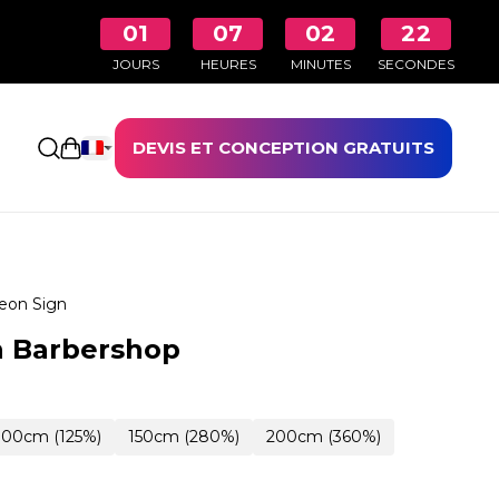
01
07
02
21
JOURS
HEURES
MINUTES
SECONDES
DEVIS ET CONCEPTION GRATUITS
Ouvrir le panier
eon Sign
n Barbershop
100cm (125%)
150cm (280%)
200cm (360%)