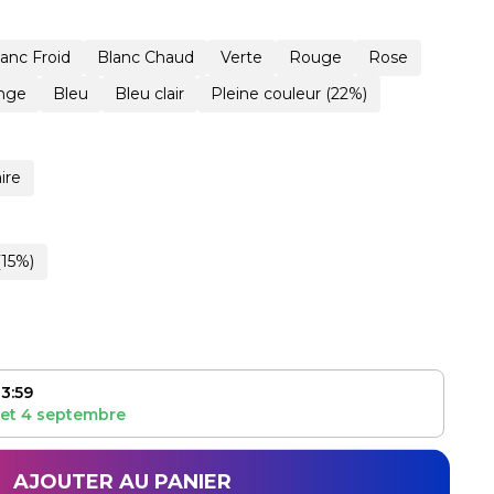
lanc Froid
Blanc Chaud
Verte
Rouge
Rose
nge
Bleu
Bleu clair
Pleine couleur (22%)
ire
(15%)
3:59
et
4 septembre
AJOUTER AU PANIER