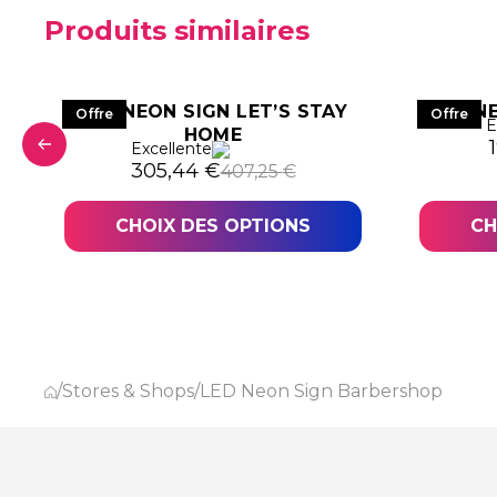
Produits similaires
LED NEON SIGN LET’S STAY
LED N
Offre
Offre
E
HOME
06,44 €.
,83 €.
L
Excellente
Le prix initial était : 407,25 €.
Le prix actuel est : 305,44 €.
305,44
€
407,25
€
CHOIX DES OPTIONS
CH
/
Stores & Shops
/
LED Neon Sign Barbershop