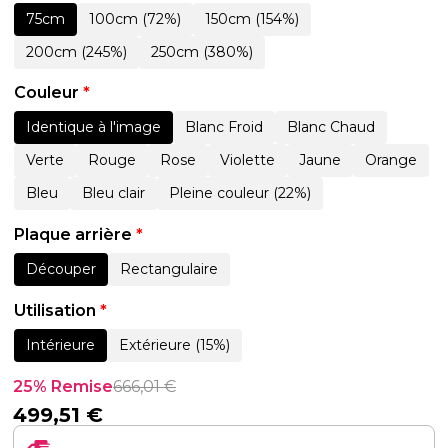
75cm
100cm (72%)
150cm (154%)
200cm (245%)
250cm (380%)
Couleur
*
Identique à l'image
Blanc Froid
Blanc Chaud
Verte
Rouge
Rose
Violette
Jaune
Orange
Bleu
Bleu clair
Pleine couleur (22%)
Plaque arrière
*
Découper
Rectangulaire
Utilisation
*
Intérieure
Extérieure (15%)
25% Remise
666,01
€
499,51
€