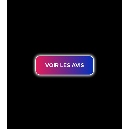
votre marque en éclairage au néon
d’une manière atmosphérique et
puissante. Grâce à notre clientèle de
plus de 5000 entreprises et marques
connues, vous êtes au bon endroit
pour trouver une Enseigne Lumineuse
durable au prix le plus bas garanti.
VOIR LES AVIS