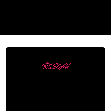
néon de The Neon Company?
REGULAR
SUPPLIERS
RÉSEAU
Nous comptons parmi
nos clients
Les spécialistes du néon de The Neon
Company sont disposés à transformer le
nom de votre entreprise, votre logo ou