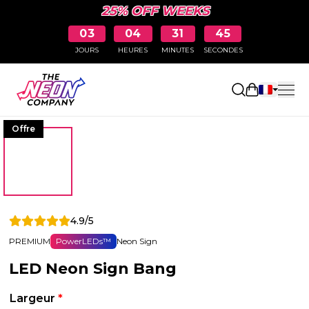
25% OFF WEEKS
03
04
31
44
JOURS
HEURES
MINUTES
SECONDES
Ouvrir le p
Offre
4.9/5
PREMIUM
PowerLEDs™
Neon Sign
LED Neon Sign Bang
Largeur
*