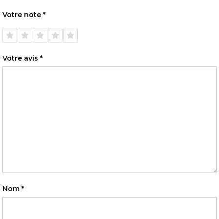
Votre note
*
1 étoile
2 étoiles
3 étoiles
4 étoiles
5 étoiles
sur 5
sur 5
sur 5
sur 5
sur 5
Votre avis
*
Nom
*