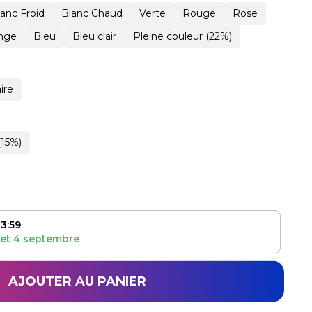
lanc Froid
Blanc Chaud
Verte
Rouge
Rose
nge
Bleu
Bleu clair
Pleine couleur (22%)
ire
(15%)
3:59
et
4 septembre
AJOUTER AU PANIER