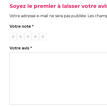
Soyez le premier à laisser votre a
Votre adresse e-mail ne sera pas publiée.
Les champ
Votre note
*
1 étoile
2 étoiles
3 étoiles
4 étoiles
5 étoiles
sur 5
sur 5
sur 5
sur 5
sur 5
Votre avis
*