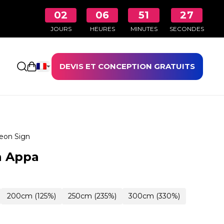
02
06
51
26
JOURS
HEURES
MINUTES
SECONDES
DEVIS ET CONCEPTION GRATUITS
Ouvrir le panier
eon Sign
n Appa
200cm (125%)
250cm (235%)
300cm (330%)