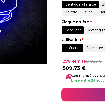
Identique à l'image
B
Violette
Jaune
Ora
Plaque arrière
*
Découper
Rectangula
Utilisation
*
Intérieure
Extérieure 
25% Remise
679,63
€
509,73
€
Commandé avant 2
Livré entre
26 août