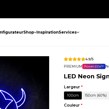
nfigurateur
Shop
Inspiration
Services
4.9/5
PREMIUM
N
PowerLEDs™
LED Neon Sig
Largeur
*
100cm
150cm (60%)
Couleur
*