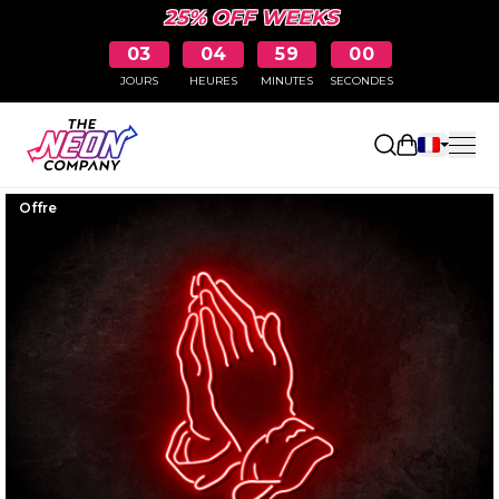
25% OFF WEEKS
03
04
58
59
JOURS
HEURES
MINUTES
SECONDES
Ouvrir le p
Offre