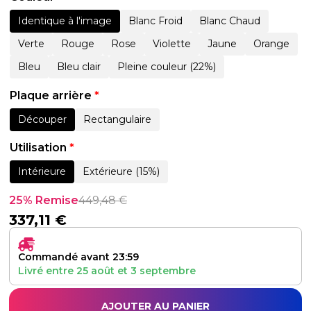
Identique à l'image
Blanc Froid
Blanc Chaud
Verte
Rouge
Rose
Violette
Jaune
Orange
Bleu
Bleu clair
Pleine couleur (22%)
Plaque arrière
*
Découper
Rectangulaire
Utilisation
*
Intérieure
Extérieure (15%)
25% Remise
449,48
€
337,11
€
Commandé avant 23:59
Livré entre
25 août
et
3 septembre
AJOUTER AU PANIER