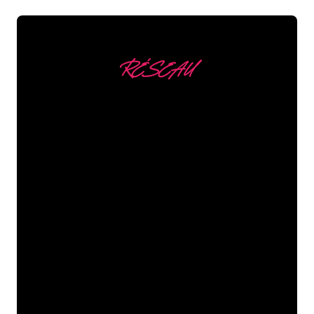
RÉSEAU
Nous comptons parmi
nos clients
Les spécialistes du néon de The Neon
Company sont disposés à transformer le
nom de votre entreprise, votre logo ou
votre marque en éclairage au néon
d’une manière atmosphérique et
puissante. Grâce à notre clientèle de
plus de 5000 entreprises et marques
connues, vous êtes au bon endroit
pour trouver une Enseigne Lumineuse
durable au prix le plus bas garanti.