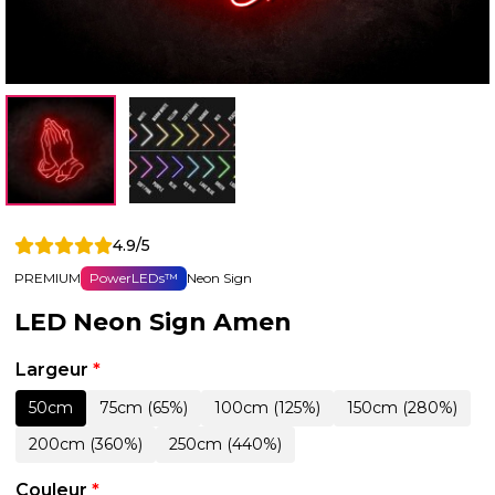
4.9/5
PREMIUM
PowerLEDs™
Neon Sign
LED Neon Sign Amen
Largeur
*
50cm
75cm (65%)
100cm (125%)
150cm (280%)
200cm (360%)
250cm (440%)
Couleur
*