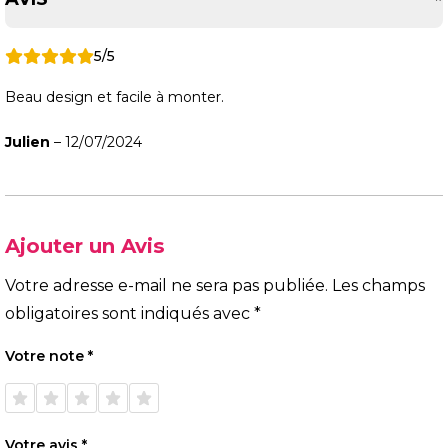
5/5
Beau design et facile à monter.
Julien
–
12/07/2024
Ajouter un Avis
Votre adresse e-mail ne sera pas publiée.
Les champs
obligatoires sont indiqués avec
*
Votre note
*
1 étoile
2 étoiles
3 étoiles
4 étoiles
5 étoiles
sur 5
sur 5
sur 5
sur 5
sur 5
Votre avis
*