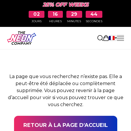
25% OFF WEEKS
02
16
29
43
JOURS
HEURES
MINUTES
SECONDES
PAGE NON TROUVÉE
Ouvrir le pa
La page que vous recherchez n’existe pas. Elle a
peut-être été déplacée ou complètement
supprimée. Vous pouvez revenir à la page
d’accueil pour voir si vous pouvez trouver ce que
vous cherchez.
RETOUR À LA PAGE D'ACCUEIL