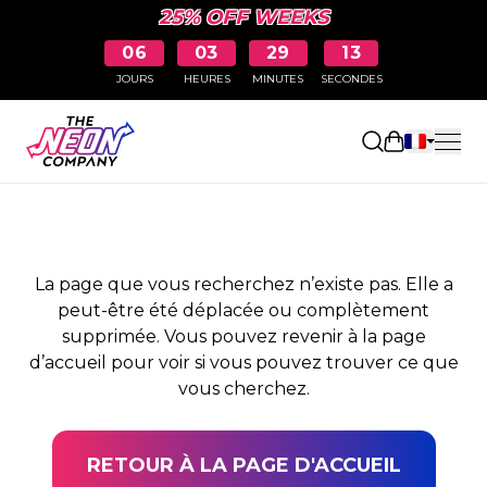
25% OFF WEEKS
06
03
29
12
JOURS
HEURES
MINUTES
SECONDES
PAGE NON TROUVÉE
Ouvrir le pa
La page que vous recherchez n’existe pas. Elle a
peut-être été déplacée ou complètement
supprimée. Vous pouvez revenir à la page
d’accueil pour voir si vous pouvez trouver ce que
vous cherchez.
RETOUR À LA PAGE D'ACCUEIL