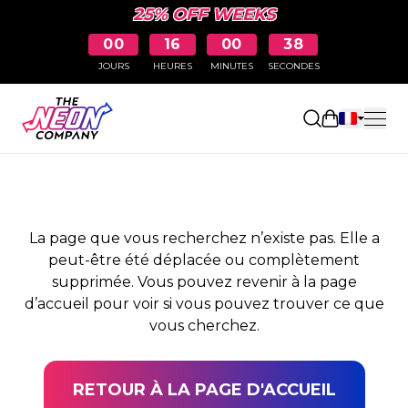
25% OFF WEEKS
00
16
00
38
JOURS
HEURES
MINUTES
SECONDES
PAGE NON TROUVÉE
Ouvrir le pa
La page que vous recherchez n’existe pas. Elle a
peut-être été déplacée ou complètement
supprimée. Vous pouvez revenir à la page
d’accueil pour voir si vous pouvez trouver ce que
vous cherchez.
RETOUR À LA PAGE D'ACCUEIL