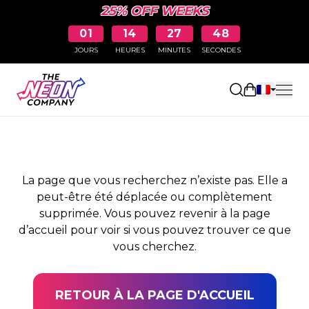
25% OFF WEEKS
01
14
27
47
JOURS
HEURES
MINUTES
SECONDES
PAGE NON TROUVÉE
Ouvrir le pa
La page que vous recherchez n’existe pas. Elle a
peut-être été déplacée ou complètement
supprimée. Vous pouvez revenir à la page
d’accueil pour voir si vous pouvez trouver ce que
vous cherchez.
RETOUR À LA PAGE D'ACCUEIL