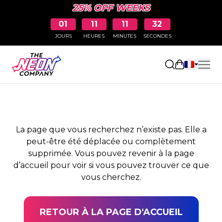
25% OFF WEEKS
01
11
11
32
JOURS
HEURES
MINUTES
SECONDES
PAGE NON TROUVÉE
Ouvrir le pa
La page que vous recherchez n’existe pas. Elle a
peut-être été déplacée ou complètement
supprimée. Vous pouvez revenir à la page
d’accueil pour voir si vous pouvez trouver ce que
vous cherchez.
RETOUR À LA PAGE D'ACCUEIL