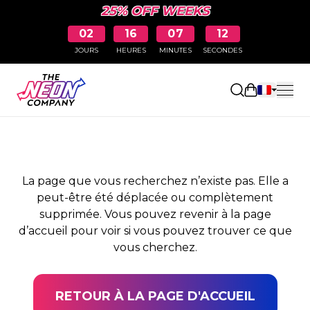
25% OFF WEEKS
02
16
07
12
JOURS
HEURES
MINUTES
SECONDES
PAGE NON TROUVÉE
Ouvrir le pa
La page que vous recherchez n’existe pas. Elle a
peut-être été déplacée ou complètement
supprimée. Vous pouvez revenir à la page
d’accueil pour voir si vous pouvez trouver ce que
vous cherchez.
RETOUR À LA PAGE D'ACCUEIL