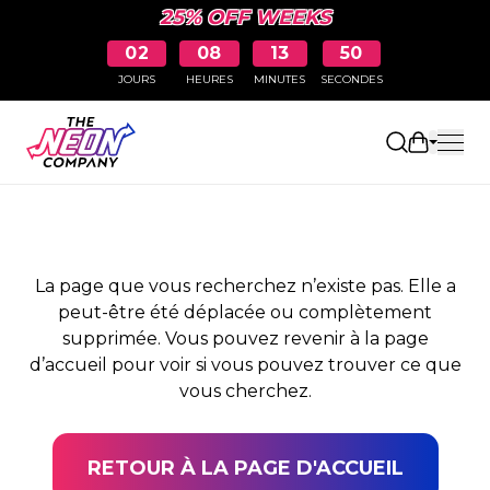
25% OFF WEEKS
02
08
13
50
JOURS
HEURES
MINUTES
SECONDES
PAGE NON TROUVÉE
Ouvrir le
La page que vous recherchez n’existe pas. Elle a
peut-être été déplacée ou complètement
supprimée. Vous pouvez revenir à la page
d’accueil pour voir si vous pouvez trouver ce que
vous cherchez.
RETOUR À LA PAGE D'ACCUEIL