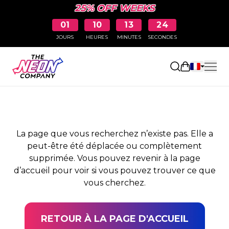
25% OFF WEEKS
01
10
13
24
JOURS
HEURES
MINUTES
SECONDES
PAGE NON TROUVÉE
Ouvrir le pa
La page que vous recherchez n’existe pas. Elle a
peut-être été déplacée ou complètement
supprimée. Vous pouvez revenir à la page
d’accueil pour voir si vous pouvez trouver ce que
vous cherchez.
RETOUR À LA PAGE D'ACCUEIL