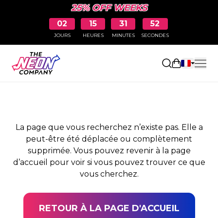
25% OFF WEEKS
02
15
31
52
JOURS
HEURES
MINUTES
SECONDES
PAGE NON TROUVÉE
Ouvrir le pa
La page que vous recherchez n’existe pas. Elle a
peut-être été déplacée ou complètement
supprimée. Vous pouvez revenir à la page
d’accueil pour voir si vous pouvez trouver ce que
vous cherchez.
RETOUR À LA PAGE D'ACCUEIL