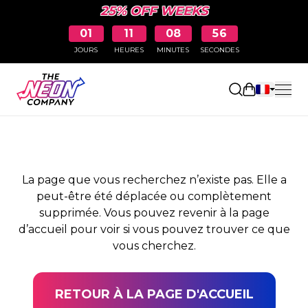
25% OFF WEEKS
01
11
08
56
JOURS
HEURES
MINUTES
SECONDES
PAGE NON TROUVÉE
Ouvrir le pa
La page que vous recherchez n’existe pas. Elle a
peut-être été déplacée ou complètement
supprimée. Vous pouvez revenir à la page
d’accueil pour voir si vous pouvez trouver ce que
vous cherchez.
RETOUR À LA PAGE D'ACCUEIL