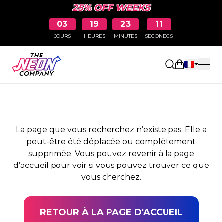
25% OFF WEEKS
03
19
23
11
JOURS
HEURES
MINUTES
SECONDES
PAGE NON TROUVÉE
Ouvrir le pa
La page que vous recherchez n’existe pas. Elle a
peut-être été déplacée ou complètement
supprimée. Vous pouvez revenir à la page
d’accueil pour voir si vous pouvez trouver ce que
vous cherchez.
RETOUR À LA PAGE D'ACCUEIL