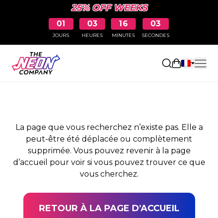
25% OFF WEEKS
01
03
16
02
JOURS
HEURES
MINUTES
SECONDES
PAGE NON TROUVÉE
Ouvrir le pa
La page que vous recherchez n’existe pas. Elle a
peut-être été déplacée ou complètement
supprimée. Vous pouvez revenir à la page
d’accueil pour voir si vous pouvez trouver ce que
vous cherchez.
RETOUR À LA PAGE D'ACCUEIL