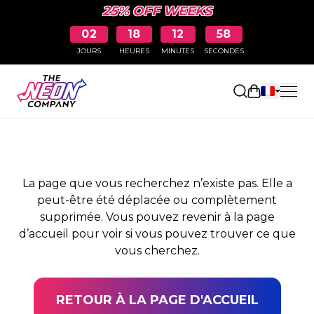
25% OFF WEEKS
02
18
12
58
JOURS
HEURES
MINUTES
SECONDES
PAGE NON TROUVÉE
Ouvrir le pa
La page que vous recherchez n’existe pas. Elle a
peut-être été déplacée ou complètement
supprimée. Vous pouvez revenir à la page
d’accueil pour voir si vous pouvez trouver ce que
vous cherchez.
RETOUR À LA PAGE D'ACCUEIL