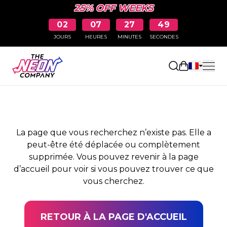
25% OFF WEEKS
02
07
27
49
JOURS
HEURES
MINUTES
SECONDES
PAGE NON TROUVÉE
Ouvrir le pa
La page que vous recherchez n’existe pas. Elle a
peut-être été déplacée ou complètement
supprimée. Vous pouvez revenir à la page
d’accueil pour voir si vous pouvez trouver ce que
vous cherchez.
RETOUR À LA PAGE D'ACCUEIL